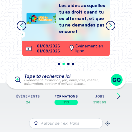
Les aides auxquelles
tu as droit quand tu
tégrer
es alternant, et que
, sans
tu ne demandes pas
encore !
ment en
01/09/2026
Événement en
26
ligne
01/09/2026
28
Tape ta recherche ici
GO
Événement, formation, job, entreprise, métier,
information, secteur d’activité, école,…
E
ÉVÉNEMENTS
FORMATIONS
JOBS
FICH
24
113
310869
Autour de : ex. Paris