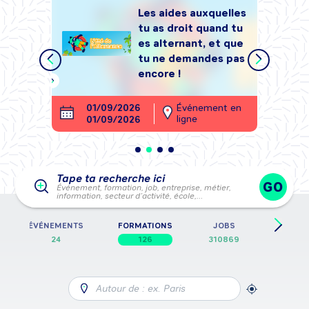
Les aides auxquelles
tu as droit quand tu
tégrer
es alternant, et que
, sans
tu ne demandes pas
encore !
ment en
01/09/2026
Événement en
26
ligne
01/09/2026
28
Tape ta recherche ici
GO
Événement, formation, job, entreprise, métier,
information, secteur d’activité, école,…
ÉVÉNEMENTS
FORMATIONS
JOBS
FICHES
24
126
310869
5
Autour de : ex. Paris