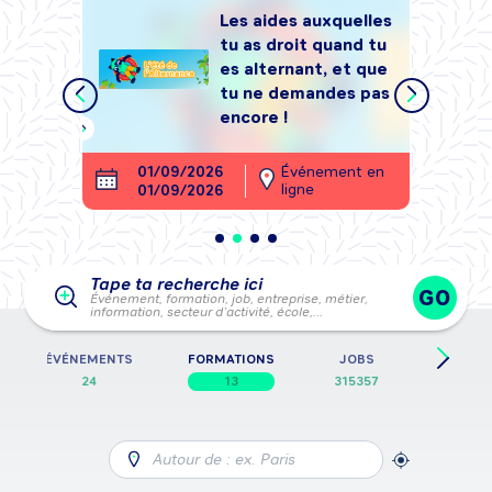
Les aides auxquelles
tu as droit quand tu
tégrer
es alternant, et que
, sans
tu ne demandes pas
encore !
ment en
01/09/2026
Événement en
26
ligne
01/09/2026
28
Tape ta recherche ici
GO
Événement, formation, job, entreprise, métier,
information, secteur d’activité, école,…
ÉVÉNEMENTS
FORMATIONS
JOBS
FICHES
24
13
315357
5
Autour de : ex. Paris