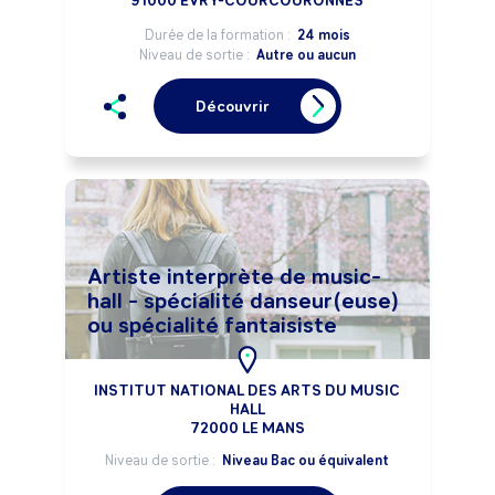
91000 EVRY-COURCOURONNES
Durée de la formation :
24 mois
Niveau de sortie :
Autre ou aucun
Découvrir
Artiste interprète de music-
hall - spécialité danseur(euse)
ou spécialité fantaisiste
INSTITUT NATIONAL DES ARTS DU MUSIC
HALL
72000 LE MANS
Niveau de sortie :
Niveau Bac ou équivalent