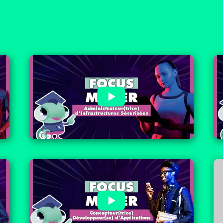
🧐 Focus métier :
Administrateur(trice)
d'Infrastructure Sécurisées
🧐 Focus métier :
Concepteur(trice)