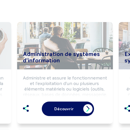
Administration de systèmes
E
d'information
s
n 
Administre et assure le fonctionnement 
a 
et l'exploitation d'un ou plusieurs 
 
éléments matériels ou logiciels (outils, 
é
s 
réseaux, bases de données, messagerie, 
n
s 
...) de l'entreprise ou d'une organisation. 
Veille à la cohérence, à l'accessibilité et 
d'
Découvrir
à la sécurité des informations.

m
Peut coordonner une équipe.