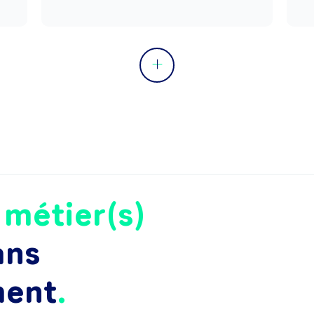
e
métier(s)
ans
ment