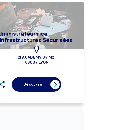
dministrateur·rice
'Infrastructures Sécurisées
2I ACADEMY BY M2I
69007 LYON
Découvrir