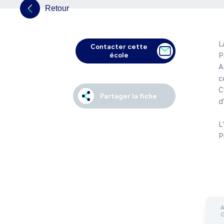
Retour
L
Contacter cette
école
P
A
c
C
Partager la fiche
d
L
P