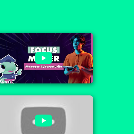
🧐 Focus métier : Manager
Cybersécurité
🧐 Focus métier :
Développeur(se) Web et Web