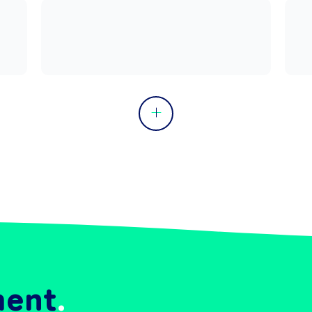
in
d
Pe
ment