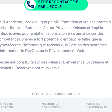
ÊTRE RECONTACTÉ•E
PAR L'ÉCOLE
a 2i Academy, l'école du groupe M2i Formation ouvre ses portes à 
aris, Lille, Lyon, Bordeaux, Aix-en-Provence, Orléans et Sophia 
ntipolis avec pour ambition la formation en alternance sur des 
ompétences phares à fort potentiel d’embauche telles que la 
ybersécurité, l'Informatique technique, la Gestion des systèmes 
’information, le DevOps ou le Développement Web.

'école est construite sur des valeurs : Bienveillance, Excellence et 
roximité. Découvrez-notre univers !
L’ÉCOLE EN QUELQUES CHIFFRES
ANNÉE DE
NOMBRE DE
NOMBRES
CRÉATION
FORMATIONS
D’ALTERNANTS