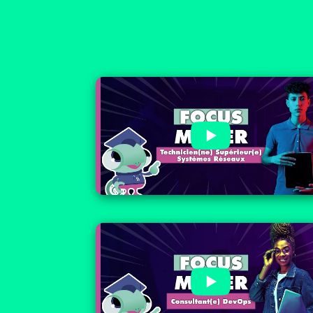
🧐 Focus métier :
Technicien(ne) Supérieur(e)
Systèmes Réseaux
🧐 Focus métier : Consultant(e)