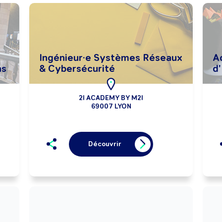
Ingénieur·e Systèmes Réseaux
A
ns
& Cybersécurité
d
2I ACADEMY BY M2I
69007 LYON
Découvrir