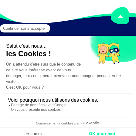
Mentions légales
Crédits
✕
Besoin d'aide ?
Création :
DAJM.fr