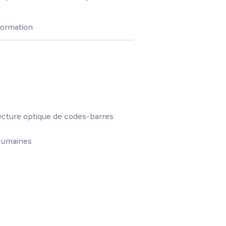
formation
s
 lecture optique de codes-barres
Humaines