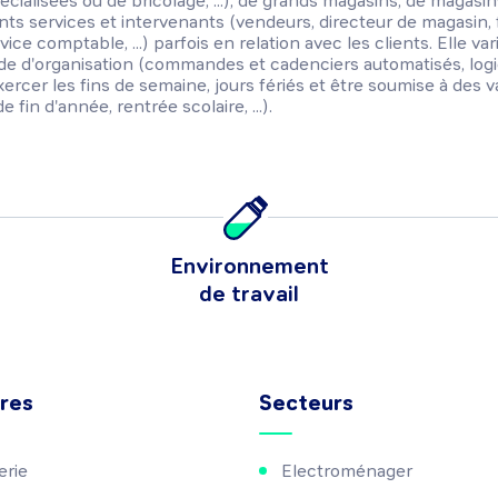
cialisées ou de bricolage, ...), de grands magasins, de magasin
nts services et intervenants (vendeurs, directeur de magasin, 
ice comptable, ...) parfois en relation avec les clients. Elle varie
de d'organisation (commandes et cadenciers automatisés, logic
s'exercer les fins de semaine, jours fériés et être soumise à des v
 fin d'année, rentrée scolaire, ...).
Environnement
de travail
res
Secteurs
erie
Electroménager