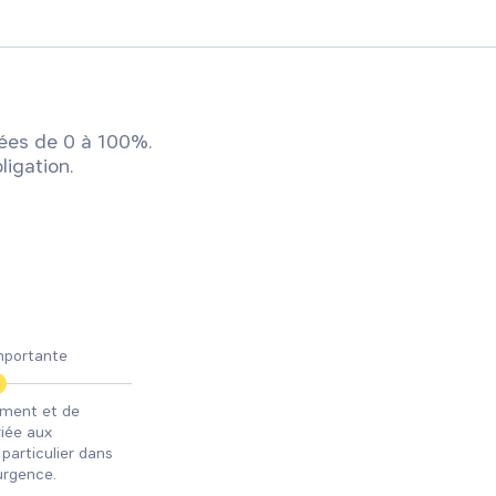
ées de 0 à 100%.
ligation.
mportante
ement et de
iée aux
n particulier dans
’urgence.