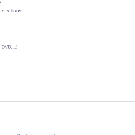
s
unications
DVD, ...)