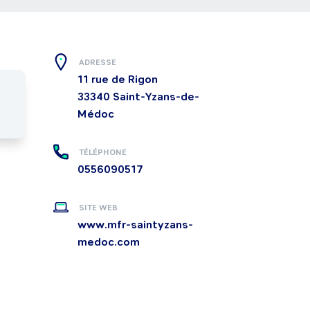
ADRESSE
11 rue de Rigon
33340
Saint-Yzans-de-
Médoc
TÉLÉPHONE
0556090517
SITE WEB
www.mfr-saintyzans-
medoc.com