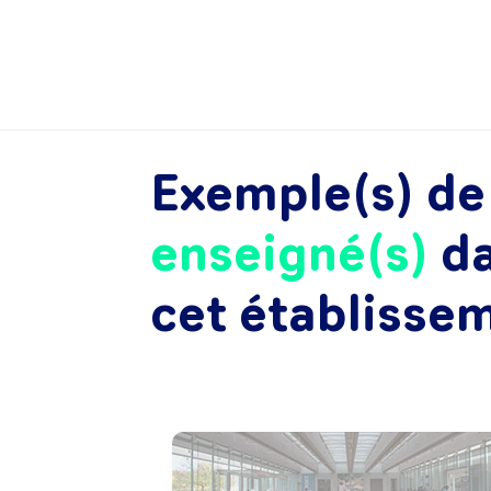
Exemple(s) d
enseigné(s)
d
cet établisse