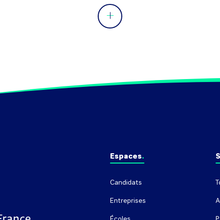
Espaces
S
Candidats
T
Entreprises
A
Écoles
P