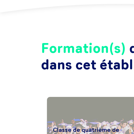
Formation(s)
d
dans cet étab
Classe de quatrième de