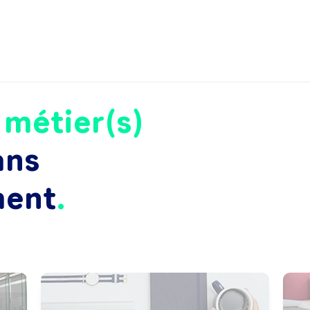
e
métier(s)
ans
ment