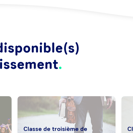
isponible(s)
lissement
Classe de troisième de
C