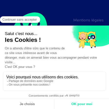
Mentions légales
Crédits
Création :
DAJM.fr
✕
Besoin d'aide ?