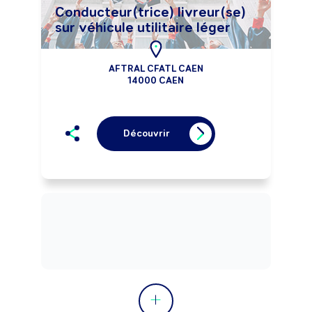
Conducteur(trice) livreur(se)
sur véhicule utilitaire léger
AFTRAL CFATL CAEN
14000 CAEN
Découvrir