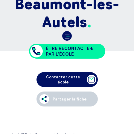
Beaumont-les-
Autels
ÊTRE RECONTACTÉ•E
PAR L'ÉCOLE
Contacter cette
école
Partager la fiche