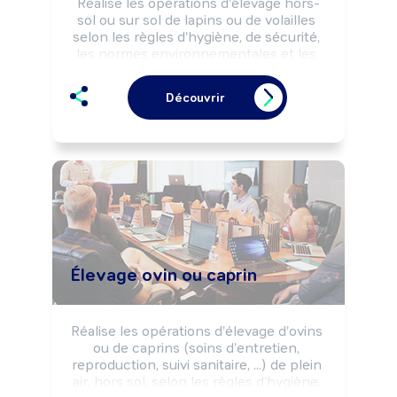
Réalise les opérations d'élevage hors-
sol ou sur sol de lapins ou de volailles 
selon les règles d'hygiène, de sécurité, 
les normes environnementales et les 
impératifs de production.

Peut transformer et commercialiser des 
Découvrir
produits issus de l'élevage (viande, 
oeufs, ...).

Peut coordonner une équipe ou diriger 
un élevage.
Élevage ovin ou caprin
Réalise les opérations d'élevage d'ovins 
ou de caprins (soins d'entretien, 
reproduction, suivi sanitaire, ...) de plein 
air, hors sol, selon les règles d'hygiène, 