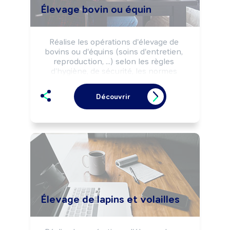
Élevage bovin ou équin
Réalise les opérations d'élevage de 
bovins ou d'équins (soins d'entretien, 
reproduction, ...) selon les règles 
d'hygiène, de sécurité, les normes 
environnementales et les impératifs de 
production (rendement, ...).

Découvrir
Peut cultiver les plantes destinées à 
l'alimentation des animaux (fourrages, 
céréales, ...).

Peut coordonner une équipe et diriger 
un élevage.
Élevage de lapins et volailles