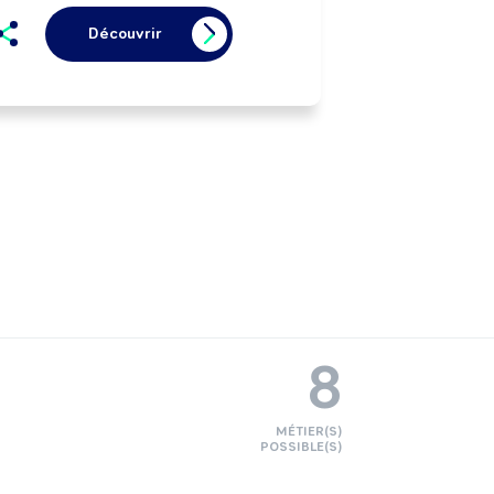
Découvrir
8
MÉTIER(S)
POSSIBLE(S)