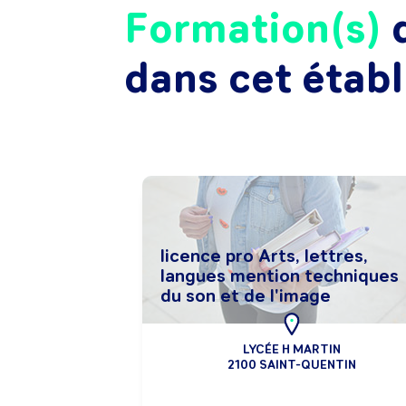
Formation(s)
d
dans cet étab
licence pro Arts, lettres,
langues mention techniques
du son et de l'image
LYCÉE H MARTIN
2100 SAINT-QUENTIN