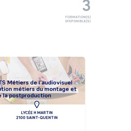
3
FORMATION(S)
DISPONIBLE(S)
TS Métiers de l'audiovisuel
ption métiers du montage et
e la postproduction
LYCÉE H MARTIN
2100 SAINT-QUENTIN