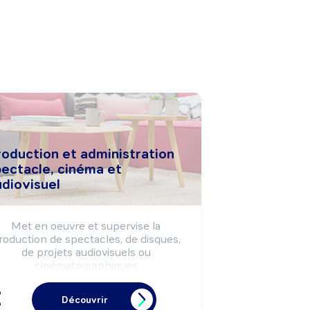
roduction et administration
pectacle, cinéma et
udiovisuel
Met en oeuvre et supervise la 
roduction de spectacles, de disques, 
de projets audiovisuels ou 
cinématographiques.

Assure la gestion budgétaire, 
administrative et l'encadrement du 
Découvrir
personnel d'une production, d'une 