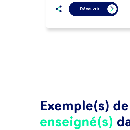
Découvrir
Exemple(s) d
enseigné(s)
d