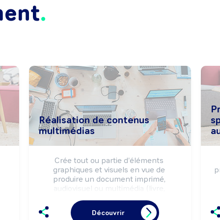
ment
P
Réalisation de contenus
s
multimédias
a
Crée tout ou partie d'éléments 
graphiques et visuels en vue de 
p
produire un document imprimé, 
audiovisuel ou multimédia (livre, 
d) 
plaquette, page web, cd-rom, film 
d'animation, jeux vidéo, ...).

Découvrir
Peut se spécialiser dans le traitement 