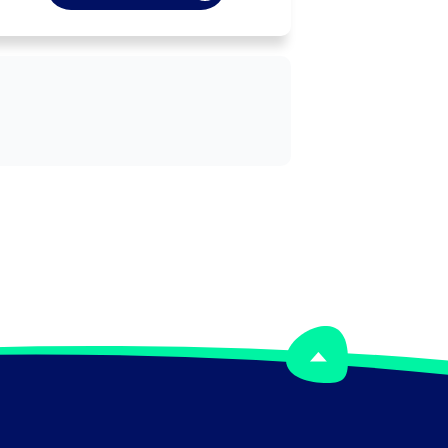
ompagnie ou d'un lieu de spectacle.

Peut définir et mettre en oeuvre le 
projet artistique d'un établissement 
(théâtre, orchestre, cirque, ...).

eut élaborer un concept d'émission, 
un projet de spectacle, de film, ...