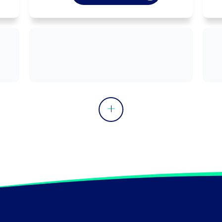
d'un ou plusieurs médias (textes, 
c
images, son, animation, vidéo, page 
Internet, ...) entrant dans la 
composition d'un support de 
communication.

P
Peut coordonner une équipe.