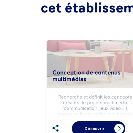
cet établisse
Conception de contenus
multimédias
Recherche et définit les concepts 
créatifs de projets multimédia 
(communication, jeux vidéo, ...), 
supervise la réalisation des projets 
retenus (maquette, rough, story-boar
en cohérence avec la stratégie 
Découvrir
commerciale.
