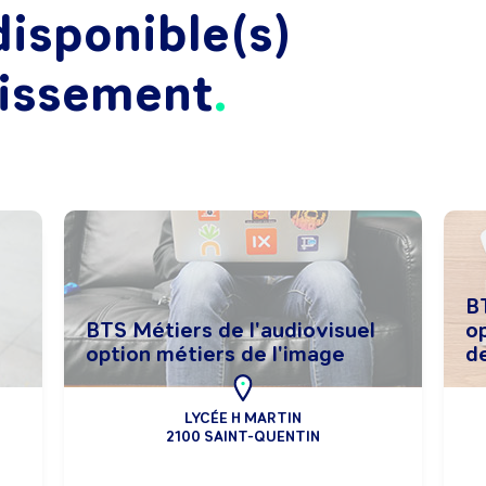
isponible(s)
lissement
B
BTS Métiers de l'audiovisuel
o
option métiers de l'image
d
LYCÉE H MARTIN
2100 SAINT-QUENTIN