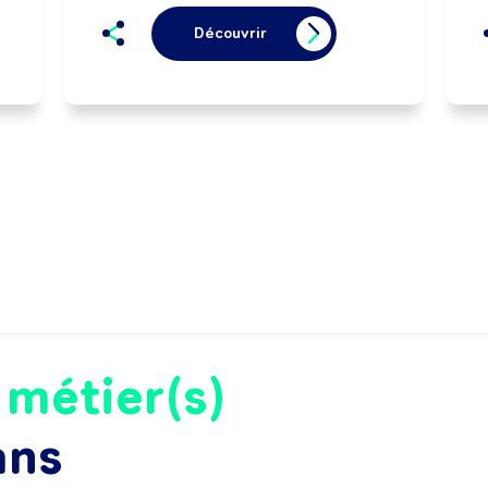
Découvrir
e
métier(s)
ans