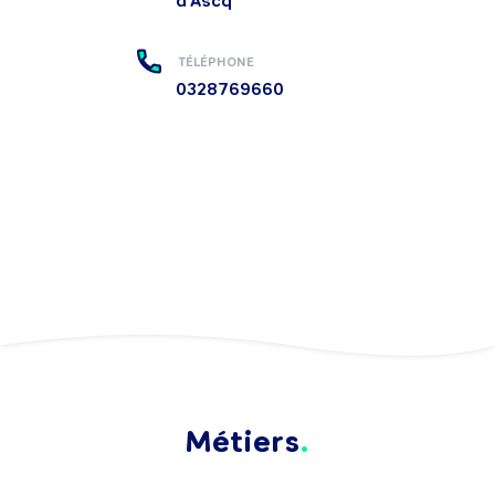
d'Ascq
TÉLÉPHONE
0328769660
Métiers