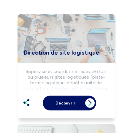
Direction de site logistique
Supervise et coordonne l'activité d'un 
ou plusieurs sites logistiques (plate-
forme logistique, dépôt d'unité de 
production,...) sur les plans : technique 
(réception, magasinage, stockage, 
préparation de commandes, expédition, 
Découvrir
...), commercial (relation clients, 
fournisseurs, transporteurs), social 
(management du personnel) et 
financier, selon les normes et la 
réglementation d'hygiène et sécurité et 