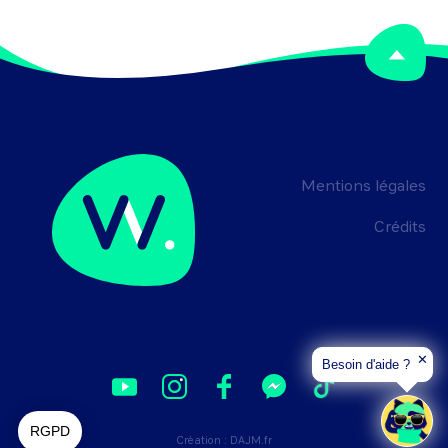
Mentions légales
Crédits
✕
Besoin d'aide ?
Création :
DAJM.fr