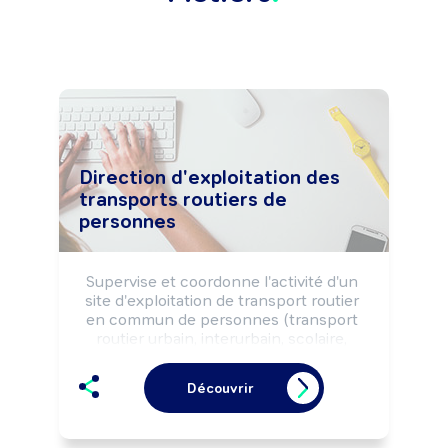
Direction d'exploitation des
transports routiers de
personnes
Supervise et coordonne l'activité d'un 
site d'exploitation de transport routier 
en commun de personnes (transport 
routier urbain, interurbain, scolaire, 
grand tourisme) ou de particuliers (taxi, 
ambulance, voiture avec chauffeur, ...), 
Découvrir
selon la réglementation, les règles de 
sécurité des biens et des personnes et 
dans un objectif de qualité (service, 