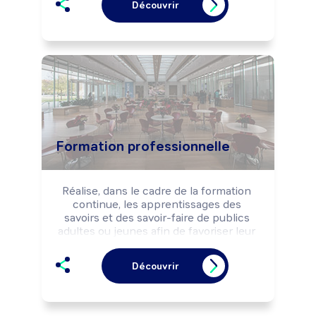
Découvrir
Formation professionnelle
Réalise, dans le cadre de la formation 
continue, les apprentissages des 
savoirs et des savoir-faire de publics 
adultes ou jeunes afin de favoriser leur 
insertion professionnelle ou leur 
adaptation aux évolutions techniques et 
Découvrir
professionnelles.

Peut réaliser l'analyse des besoins de 
formation d'une structure et concevoir 
des produits pédagogiques.
