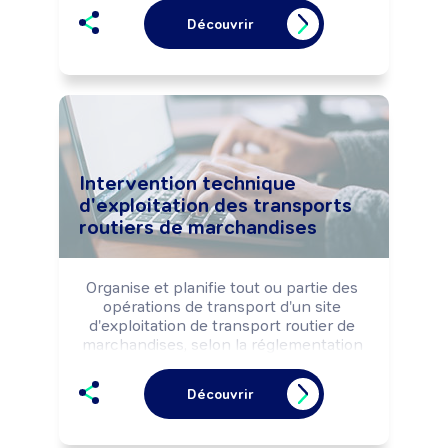
Réalise le suivi commercial de la 
Découvrir
clientèle (opérations de fidélisation, 
enquêtes de satisfaction, ...).

Peut coordonner l'activité d'une équipe 
de vente.
Intervention technique
d'exploitation des transports
routiers de marchandises
Organise et planifie tout ou partie des 
opérations de transport d'un site 
d'exploitation de transport routier de 
marchandises, selon la réglementation 
et les règles de sécurité, dans un 
objectif de qualité (délais, coût, service, 
Découvrir
...). Peut exercer des activités de gestion 
de l'exploitation (opérations de quai, 
parc de véhicules, ...), le règlement de 