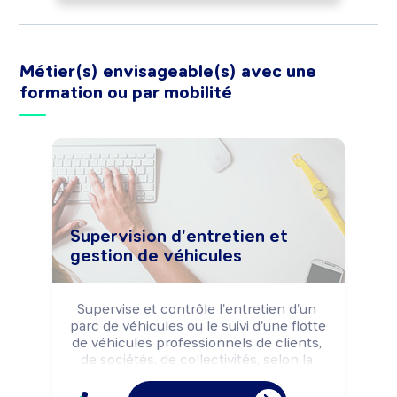
litiges, le contrôle d'opérations de 
chargement/déchargement des 
marchandises. Peut coordonner 
l'activité d'une équipe (conducteurs 
Métier(s) envisageable(s) avec une
routiers, ...).
formation ou par mobilité
Supervision d'entretien et
gestion de véhicules
Supervise et contrôle l'entretien d'un 
parc de véhicules ou le suivi d'une flotte 
de véhicules professionnels de clients, 
de sociétés, de collectivités, selon la 
réglementation de sécurité et les 
impératifs de coût, délai et qualité.