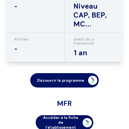
-
Niveau
CAP, BEP,
MC...
RYTHME
DURÉE DE LA
FORMATION
-
1 an
Découvrir le programme
MFR
Accéder à la fiche
de
l'établissement