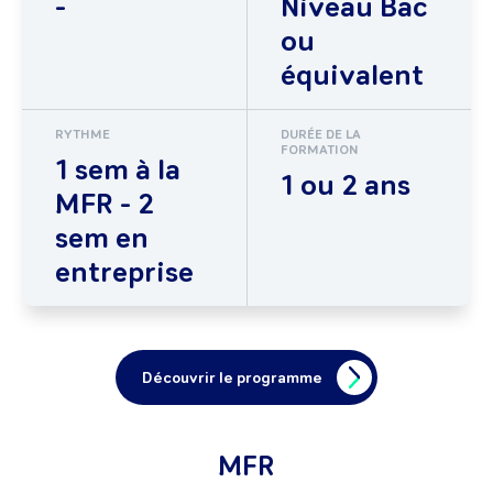
-
Niveau Bac
ou
équivalent
RYTHME
DURÉE DE LA
FORMATION
1 sem à la
1 ou 2 ans
MFR - 2
sem en
entreprise
Découvrir le programme
MFR