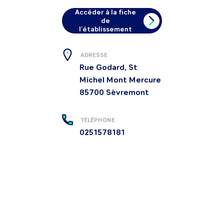
Accéder à la fiche
de
l'établissement
ADRESSE
Rue Godard, St
Michel Mont Mercure
85700
Sèvremont
TÉLÉPHONE
0251578181