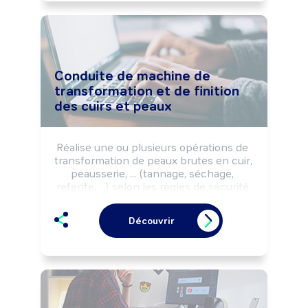
...), de finition d'articles.

Peut réaliser des prototypes et 
coordonner une équipe.
Conduite de machine de
transformation et de finition
des cuirs et peaux
Réalise une ou plusieurs opérations de 
transformation de peaux brutes en cuir, 
peausserie, ... (tannage, séchage, 
refente, ...) selon les règles de sécurité 
et les impératifs de production 
(optimisation de la matière, qualité, 
Découvrir
délais, ...).

Peut préparer les produits de 
traitement des peaux, régler les 
équipements et effectuer la 
maintenance de premier niveau de 
machines/équipements.

Peut coordonner une équipe.