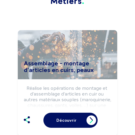
Métiers
Assemblage - montage
d'articles en cuirs, peaux
Réalise les opérations de montage et 
d'assemblage d'articles en cuir ou 
autres matériaux souples (maroquinerie, 
chaussures, gants, voiles, ...) sur une 
chaîne de fabrication, selon les règles 
de sécurité et les impératifs de 
Découvrir
production (qualité, délais, ...).

Peut réaliser des opérations de 
préparation de pièces (soufflets, tiges, 