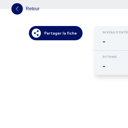
Retour
NIVEAU D'ENT
Partager la fiche
-
RYTHME
-