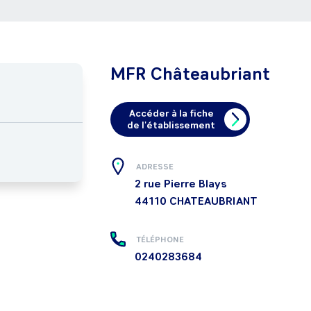
MFR Châteaubriant
Accéder à la fiche
de l'établissement
ADRESSE
2 rue Pierre Blays
44110
CHATEAUBRIANT
TÉLÉPHONE
0240283684