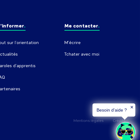
’informer
Me contacter
out sur l’orientation
M'écrire
ctualités
Tchater avec moi
aroles d'apprentis
AQ
artenaires
✕
Besoin d'aide ?
Mentions légales
Crédits