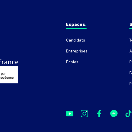
Espaces
S
Candidats
T
Entreprises
A
Écoles
P
F
P