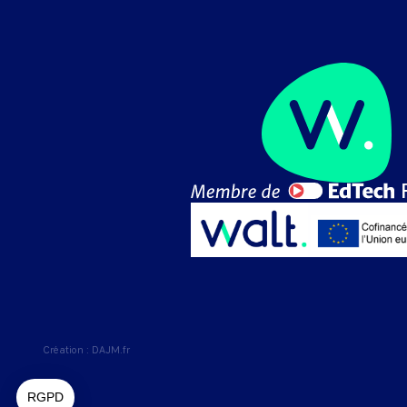
Création :
DAJM.fr