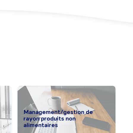
Management/gestion de
rayon produits non
alimentaires