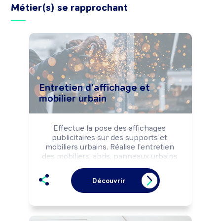
Métier(s) se rapprochant
Entretien d'affichage et
mobilier urbain
Effectue la pose des affichages 
publicitaires sur des supports et 
mobiliers urbains. Réalise l'entretien 
des mobiliers, abris, panneaux urbains 
et de leurs abords selon les règles de 
sécurité et les impératifs d'exploitation 
Découvrir
(propreté, qualité ...).

Réalise la pose intérieure ou extérieure 
de signalétique (totems, panneaux 
muraux, enseignes, ...).
