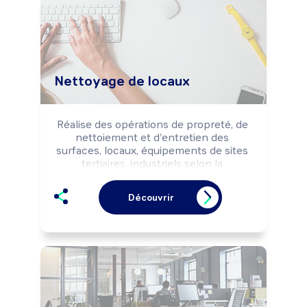
Peut coordonner une équipe.
Nettoyage de locaux
Réalise des opérations de propreté, de 
nettoiement et d'entretien des 
surfaces, locaux, équipements de sites 
tertiaires, industriels selon la 
réglementation d'hygiène et de 
sécurité.

Découvrir
Peut réaliser des opérations de 
rénovation de surfaces (sols plastiques, 
moquettes, marbres, ...).

Peut coordonner une équipe.