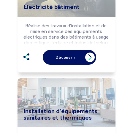
Électricité bâtiment
Réalise des travaux d'installation et de 
mise en service des équipements 
électriques dans des bâtiments à usage 
domestique, tertiaire et industriel selon 
les règles de sécurité.

Peut câbler et raccorder des 
Découvrir
installations très basse tension 
(téléphonie, informatique, alarmes, ...).

Peut effectuer des travaux de 
dépannage et de maintenance.
Installation d'équipements
sanitaires et thermiques