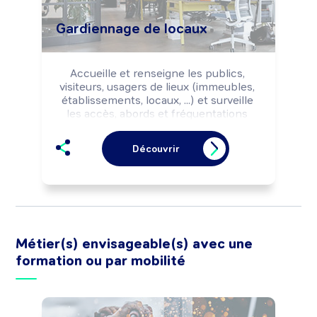
Gardiennage de locaux
Accueille et renseigne les publics, 
visiteurs, usagers de lieux (immeubles, 
établissements, locaux, ...) et surveille 
les accès, abords et fréquentations 
selon des impératifs de sécurité, 
tranquillité, propreté, ...

Découvrir
Peut effectuer l'entretien et la 
maintenance des lieux et abords.

Peut coordonner des équipes d'agents 
d'entretien/techniques.
Métier(s) envisageable(s) avec une
formation ou par mobilité