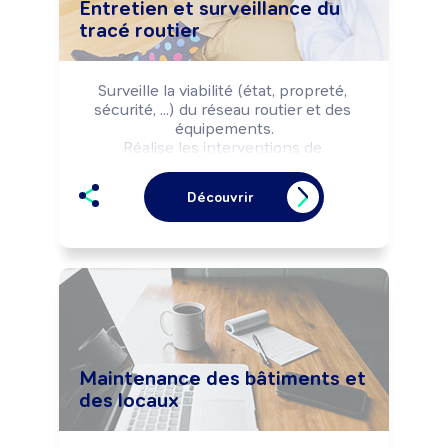
Entretien et surveillance du
tracé routier
Surveille la viabilité (état, propreté, 
sécurité, ...) du réseau routier et des 
équipements.

Réalise les interventions de 
sécurisation et d'entretien selon les 
règles de sécurité et les impératifs 
Découvrir
d'exploitation (flux, trafic, ...).

Peut coordonner l'activité d'une équipe.
Maintenance des bâtiments et
des locaux