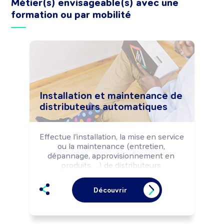
Métier(s) envisageable(s) avec une
formation ou par mobilité
Installation et maintenance de
distributeurs automatiques
Effectue l'installation, la mise en service 
ou la maintenance (entretien, 
dépannage, approvisionnement en 
produits, ...) de distributeurs 
automatiques (produits alimentaires, 
journaux, tickets, billets de train, ...), 
Découvrir
selon les règles d'hygiène et de 
sécurité.

Peut coordonner une équipe.