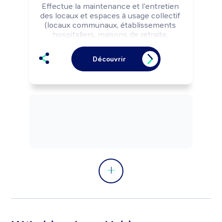
Effectue la maintenance et l'entretien 
des locaux et espaces à usage collectif 
(locaux communaux, établissements 
hospitaliers, maisons de retraite, 
immeubles, écoles, locaux 
d'entreprises,...) selon les règles de 
Découvrir
sécurité. Peut gérer les 
approvisionnements d'outils et de 
consommables.