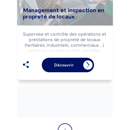
Management et inspection en
propreté de locaux
Supervise et contrôle des opérations et 
prestations de propreté de locaux 
(tertiaires, industriels, commerciaux ...) 
selon les normes qualité, sécurité, 
hygiène et les impératifs commerciaux 
(délais, coûts, ...). Encadre un secteur.

Découvrir
Peut réaliser des devis et mener une 
négociation commerciale.