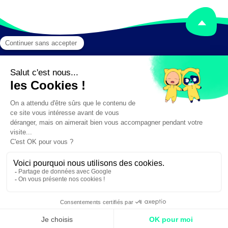
Mentions légales
Crédits
✕
Besoin d'aide ?
Création :
DAJM.fr