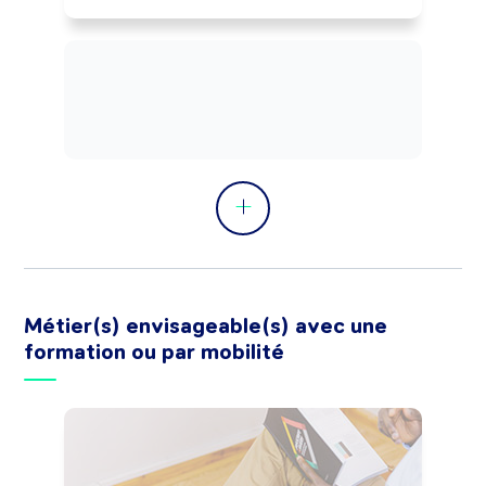
(management du personnel) et 
financier, selon les normes et la 
réglementation d'hygiène et sécurité et 
les objectifs qualité (service, coût, 
délai). Dirige une ou plusieurs équipes 
(techniciens logistique, chefs d'équipe, 
opérateurs logistique).
Métier(s) envisageable(s) avec une
formation ou par mobilité