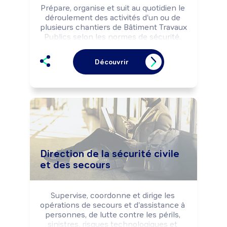
Prépare, organise et suit au quotidien le 
déroulement des activités d'un ou de 
plusieurs chantiers de Bâtiment Travaux 
Publics selon les normes de sécurité. 
Coordonne les interventions des 
équipes internes et externes à 
Découvrir
l'entreprise selon les impératifs de 
délais.
Direction de la sécurité civile
et des secours
Supervise, coordonne et dirige les 
opérations de secours et d'assistance à 
personnes, de lutte contre les périls, 
sinistres, risques technologiques et 