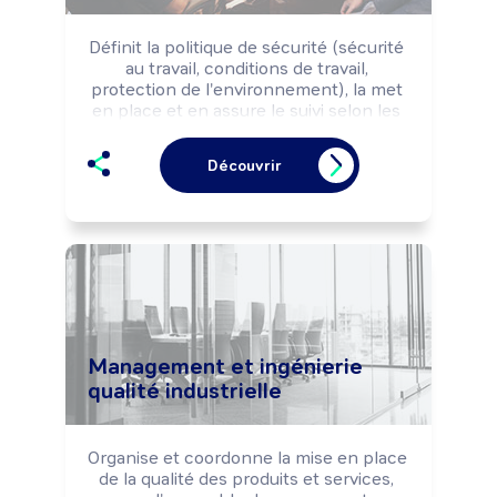
Définit la politique de sécurité (sécurité 
au travail, conditions de travail, 
protection de l'environnement), la met 
en place et en assure le suivi selon les 
normes et la réglementation Hygiène, 
Sécurité et Environnement.

Découvrir
Peut coordonner une équipe.

Peut diriger un service.
Management et ingénierie
qualité industrielle
Organise et coordonne la mise en place 
de la qualité des produits et services, 