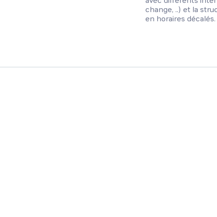
avec différents inter
change, ..) et la str
en horaires décalés.