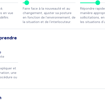
é,
Faire face à la nouveauté et au
Répondre rapid
es en vue
changement, ajuster sa posture
manière appropr
défini.
en fonction de l’environnement, de
sollicitations, e
la situation et de l’interlocuteur.
les situations d
prendre
e
nte
xpliquer et
mation, une
rocédure ou
n