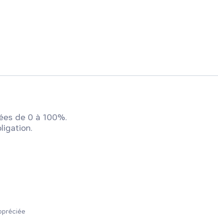
ées de 0 à 100%.
ligation.
ppréciée