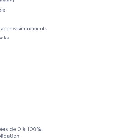
nement
ale
s approvisionnements
ocks
ées de 0 à 100%.
ligation.