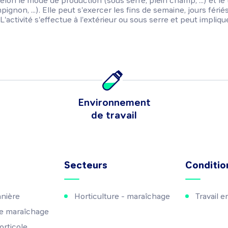
ie selon le mode de production (sous serre, plein champ, ...) et l
pignon, ...). Elle peut s'exercer les fins de semaine, jours féri
'activité s'effectue à l'extérieur ou sous serre et peut impliqu
Environnement
de travail
Secteurs
Condition
nière
Horticulture - maraîchage
Travail 
de maraîchage
orticole