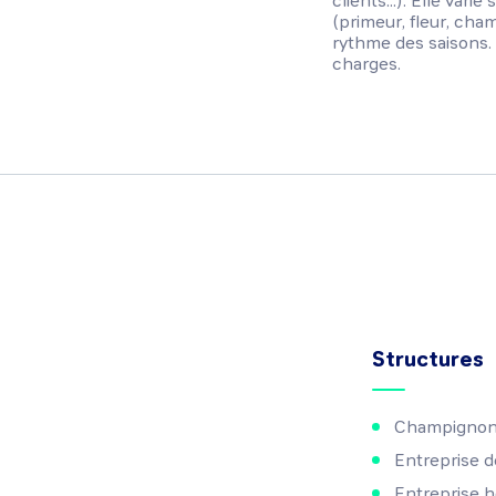
clients...). Elle var
(primeur, fleur, cham
rythme des saisons. L
charges.
Structures
Champignon
Entreprise 
Entreprise h