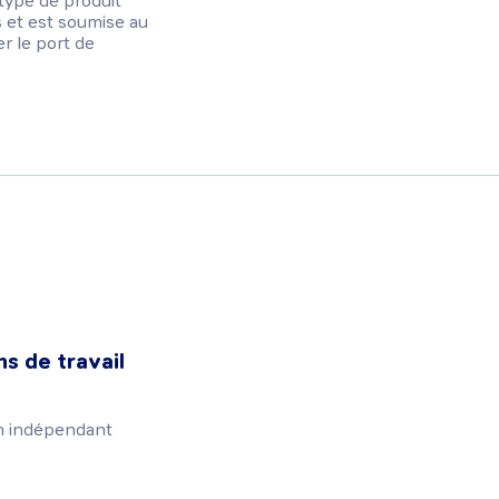
e type de produit
és et est soumise au
er le port de
s de travail
en indépendant