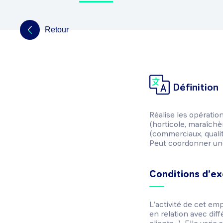
Retour
Définition
Réalise les opération
(horticole, maraîchèr
(commerciaux, qualita
Peut coordonner une 
Conditions d’ex
L'activité de cet em
en relation avec diff