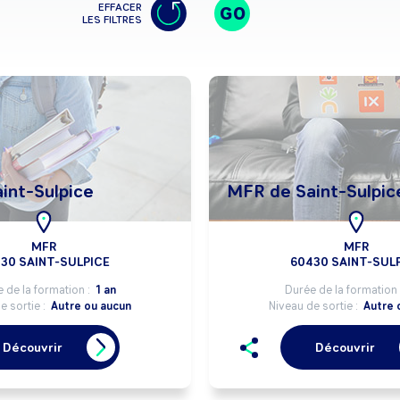
EFFACER
GO
LES FILTRES
int-Sulpice
MFR de Saint-Sulpic
MFR
MFR
30 SAINT-SULPICE
60430 SAINT-SUL
 de la formation :
1 an
Durée de la formation 
e sortie :
Autre ou aucun
Niveau de sortie :
Autre 
Découvrir
Découvrir