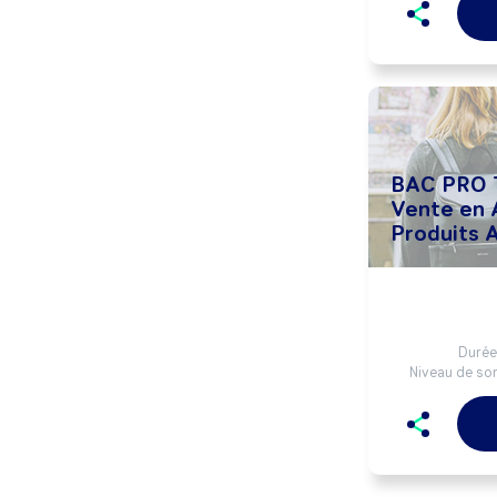
BAC PRO T
Vente en 
Produits 
Durée 
Niveau de sor