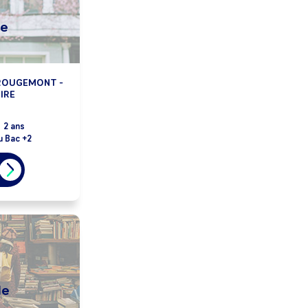
le
 ROUGEMONT -
IRE
:
2 ans
u Bac +2
le