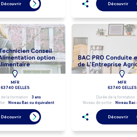
Découvrir
Découvrir
echnicien Conseil
Alimentation option
BAC PRO Conduite e
Alimentaire
de L'Entreprise Agri
MFR
MFR
63740 GELLES
63740 GELLES
de la formation :
3 ans
Durée de la formation 
tie :
Niveau Bac ou équivalent
Niveau de sortie :
Niveau Bac 
Découvrir
Découvrir