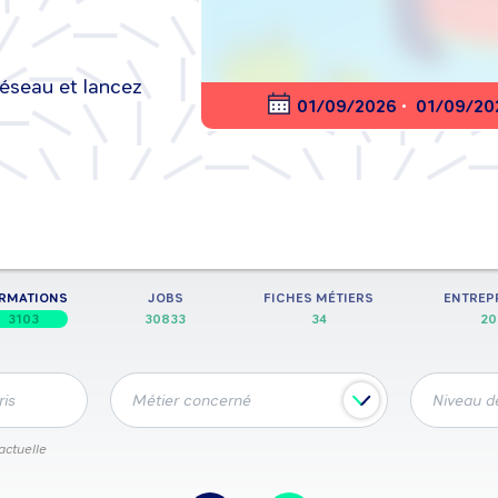
réseau et lancez
nt en ligne
01/09/2026
•
01/09/20
entreprise, métier, information, secteur d’activité,
RMATIONS
JOBS
FICHES MÉTIERS
ENTREP
3103
30833
34
20
ris
Métier concerné
Niveau de
actuelle