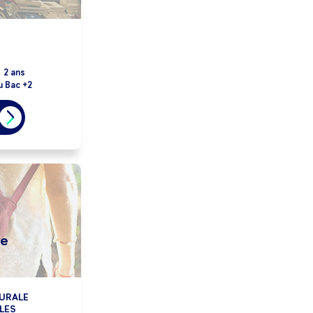
:
2 ans
u Bac +2
le
RURALE
LES