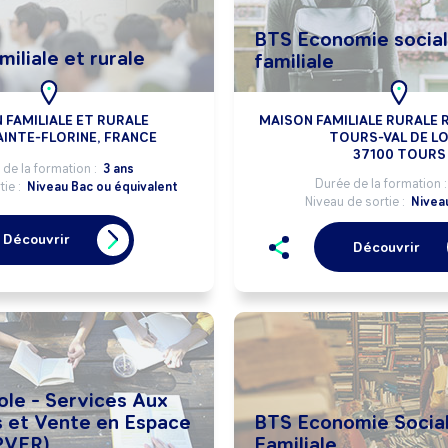
BTS Economie socia
iliale et rurale
familiale
 FAMILIALE ET RURALE
MAISON FAMILIALE RURALE
AINTE-FLORINE, FRANCE
TOURS-VAL DE LO
37100 TOURS
de la formation :
3 ans
Durée de la formation 
tie :
Niveau Bac ou équivalent
Niveau de sortie :
Nivea
Découvrir
Découvrir
ole - Services Aux
 et Vente en Espace
BTS Economie Socia
PVER)
Familiale