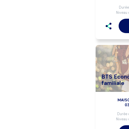
Durée 
Niveau 
BTS Econo
familiale
MAISO
0
Durée 
Niveau 