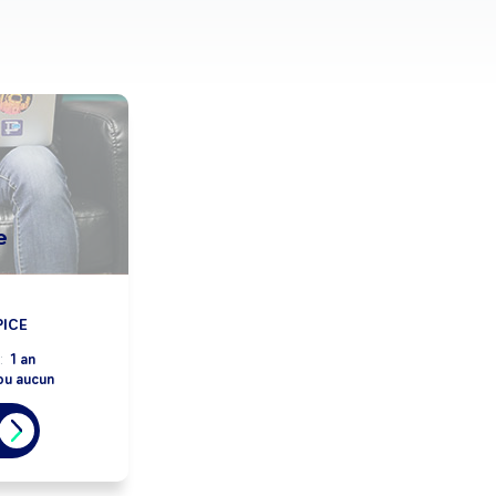
e
PICE
:
1 an
ou aucun