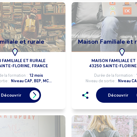
iliale et rurale
Maison Familiale et 
 FAMILIALE ET RURALE
MAISON FAMILIALE ET
AINTE-FLORINE, FRANCE
43250 SAINTE-FLORINE
e la formation :
12 mois
Durée de la formation :
rtie :
Niveau CAP, BEP, MC...
Niveau de sortie :
Niveau CAP
Découvrir
Découvrir