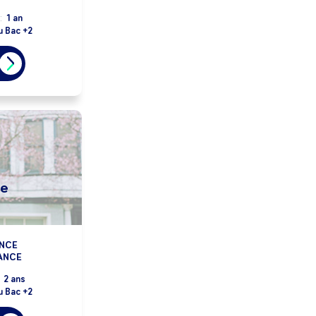
:
1 an
u Bac +2
le
NCE
ANCE
:
2 ans
u Bac +2