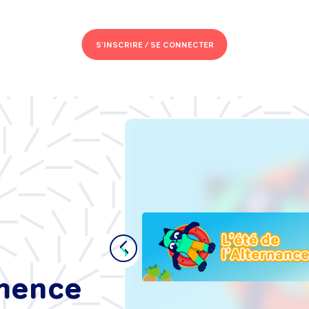
S'INSCRIRE /
SE CONNECTER
s de
se :
t'intégrer
ance, sans
mmence