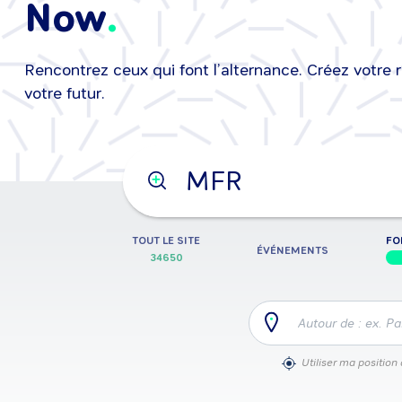
Now
Rencontrez ceux qui font l’alternance. Créez votre 
25/08/2026
•
25/08/2026
Événeme
votre futur.
Tape ta recherche ici
Événement, formation, job, 
TOUT LE SITE
FO
ÉVÉNEMENTS
34650
Autour de : ex. Pa
Utiliser ma position 