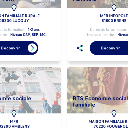
N FAMILIALE RURALE
MFR INEOPOLE
08300 LUCQUY
81600 BRENS
de la formation :
1-2 ans
Durée de la formation 
rtie :
Niveau CAP, BEP, MC...
Niveau de sortie :
Nivea
Découvrir
Découvrir
mie sociale
BTS Economie socia
familiale
MFR
MAISON FAMILIALE 
02290 AMBLENY
70220 FOUGEROL