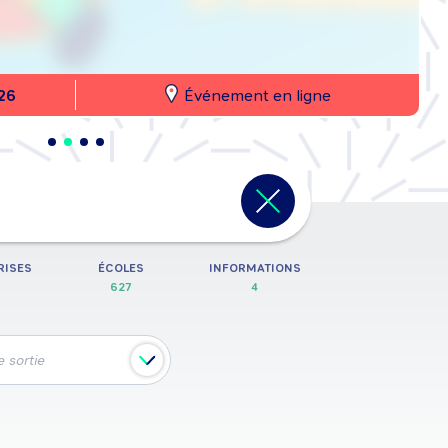
26
Événement en ligne
 école,…
RISES
ÉCOLES
INFORMATIONS
627
4
 sortie