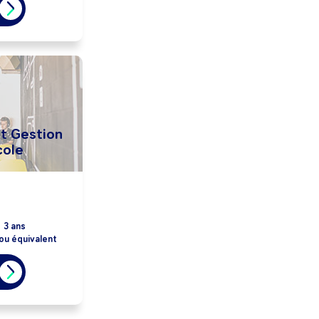
t Gestion
cole
:
3 ans
ou équivalent