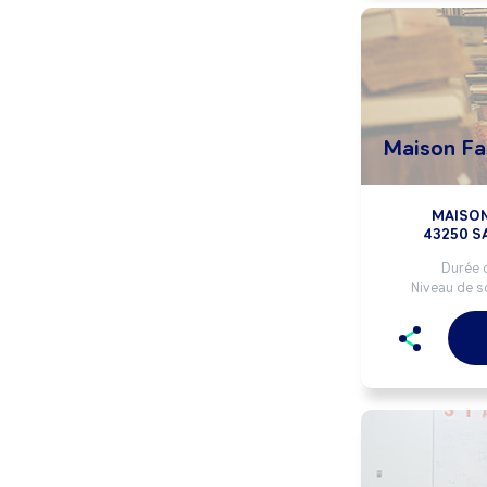
Maison Fam
MAISON
43250 S
Durée d
Niveau de so