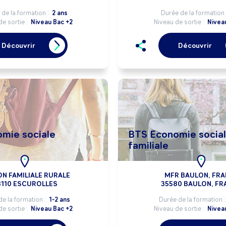
de la formation :
2 ans
Durée de la formation 
de sortie :
Niveau Bac +2
Niveau de sortie :
Nivea
Découvrir
Découvrir
mie sociale
BTS Economie socia
familiale
N FAMILIALE RURALE
MFR BAULON, FRA
3110 ESCUROLLES
35580 BAULON, FR
de la formation :
1-2 ans
Durée de la formation 
de sortie :
Niveau Bac +2
Niveau de sortie :
Nivea