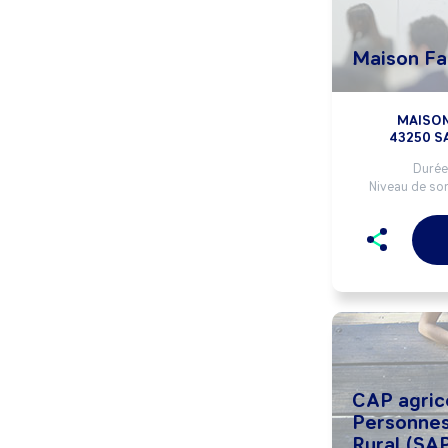
Maison Fam
MAISON
43250 S
Durée 
Niveau de sor
CAP agric
Personnes
Rural (SA