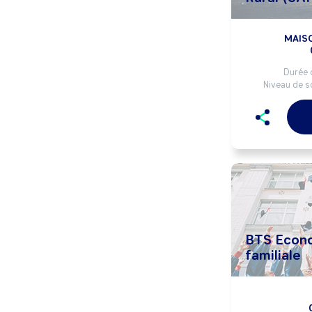
MAISO
Durée 
Niveau de so
BTS Econo
familiale