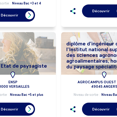
sortie :
Niveau Bac +3 et 4
Découvrir
Découvrir
diplôme d'ingénieur 
l'Institut national su
des sciences agrono
agroalimentaires, ho
'Etat de paysagiste
du paysage spéciali
ENSP
AGROCAMPUS OUEST
8000 VERSAILLES
49045 ANGER
ortie :
Niveau Bac +5 et plus
Niveau de sortie :
Niveau Ba
Découvrir
Découvrir