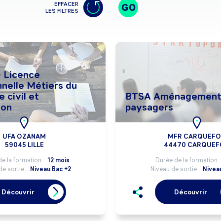
EFFACER
GO
LES FILTRES
 Licence
nnelle Métiers du
e civil et
BTSA Aménagement
ion
paysagers
UFA OZANAM
MFR CARQUEF
59045 LILLE
44470 CARQUE
e la formation :
12 mois
Durée de la formation 
de sortie :
Niveau Bac +2
Niveau de sortie :
Nivea
Découvrir
Découvrir