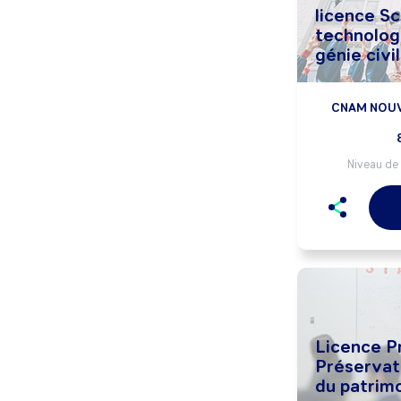
licence Sc
technolog
génie civil
CNAM NOUVE
Niveau de 
Licence P
Préservat
du patrimo