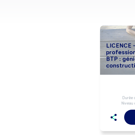
LICENCE -
professio
BTP : géni
construct
Durée d
Niveau 