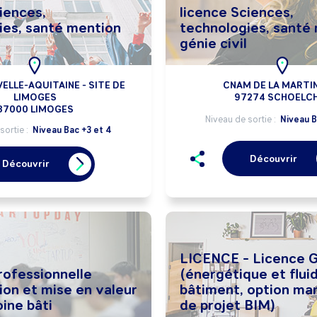
iences,
licence Sciences,
ies, santé mention
technologies, santé
génie civil
LLE-AQUITAINE - SITE DE
CNAM DE LA MARTI
LIMOGES
97274 SCHOELC
87000 LIMOGES
Niveau de sortie :
Niveau B
sortie :
Niveau Bac +3 et 4
Découvrir
Découvrir
LICENCE - Licence Gé
rofessionnelle
(énergétique et flui
ion et mise en valeur
bâtiment, option m
ine bâti
de projet BIM)