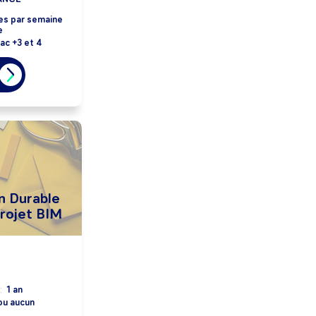
es par semaine
e
ac +3 et 4
n Durable
rojet BIM
:
1 an
ou aucun