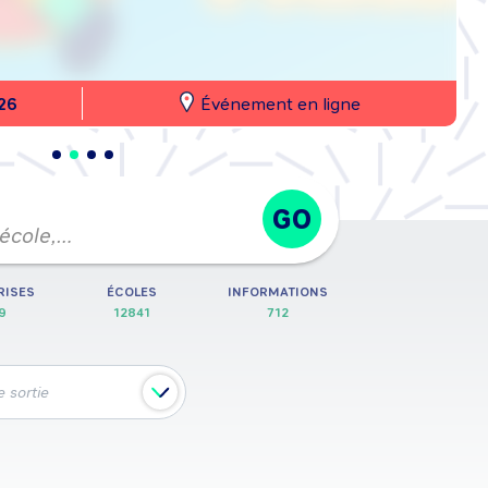
26
Événement en ligne
GO
 école,…
RISES
ÉCOLES
INFORMATIONS
9
12841
712
 sortie