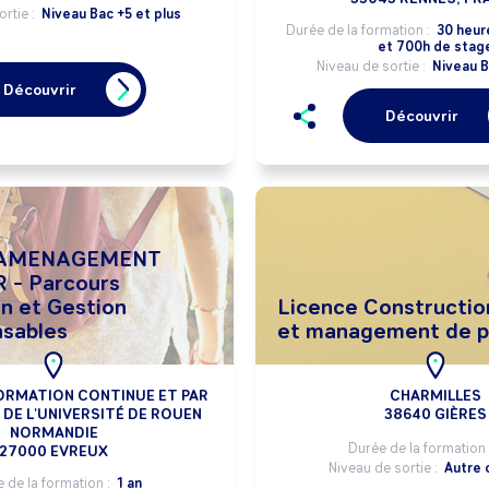
ortie :
Niveau Bac +5 et plus
Durée de la formation :
30 heur
et 700h de stag
Niveau de sortie :
Niveau B
Découvrir
Découvrir
 - Parcours
n et Gestion
Licence Constructio
sables
et management de p
ORMATION CONTINUE ET PAR
CHARMILLES
DE L'UNIVERSITÉ DE ROUEN
38640 GIÈRES
NORMANDIE
Durée de la formation 
27000 EVREUX
Niveau de sortie :
Autre 
 de la formation :
1 an