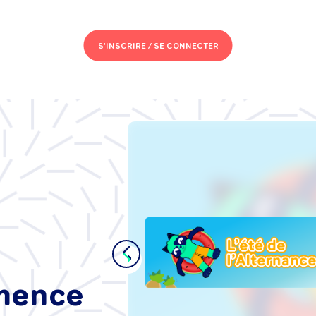
S'INSCRIRE /
SE CONNECTER
s de
se :
t'intégrer
ance, sans
mmence