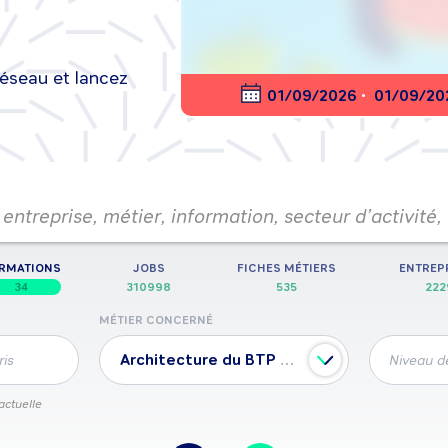
réseau et lancez
nt en ligne
01/09/2026
•
01/09/20
entreprise, métier, information, secteur d’activité,
RMATIONS
JOBS
FICHES MÉTIERS
ENTREP
34
310998
535
222
MÉTIER CONCERNÉ
Architecture du BTP et du paysage
ris
Niveau de
actuelle