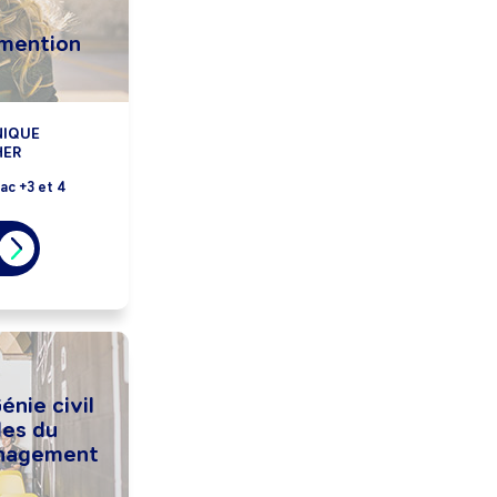
 mention
NIQUE
HER
ac +3 et 4
nie civil
des du
anagement