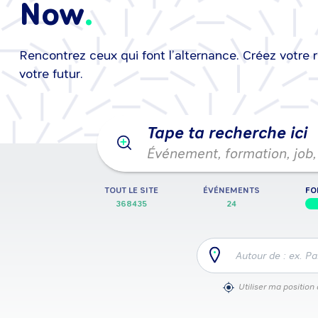
Now
Rencontrez ceux qui font l’alternance. Créez votre 
25/08/2026
•
25/08/2026
Événeme
votre futur.
Tape ta recherche ici
Événement, formation, job, 
TOUT LE SITE
ÉVÉNEMENTS
FO
368435
24
Autour de : ex. Pa
Utiliser ma position 