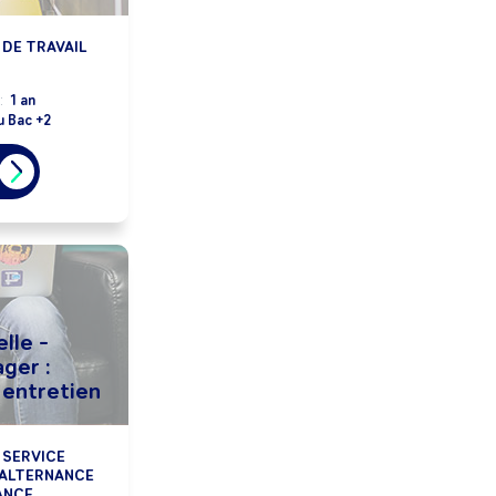
DE TRAVAIL
:
1 an
u Bac +2
lle -
ger :
 entretien
 SERVICE
 ALTERNANCE
ANCE