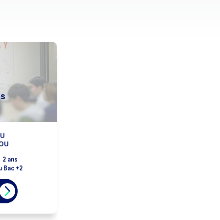
s
OU
FOU
:
2 ans
u Bac +2