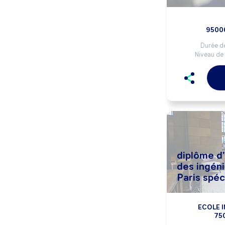
95000
Durée de
Niveau de 
diplôme d'
des ingéni
Paris spéc
ECOLE I
75