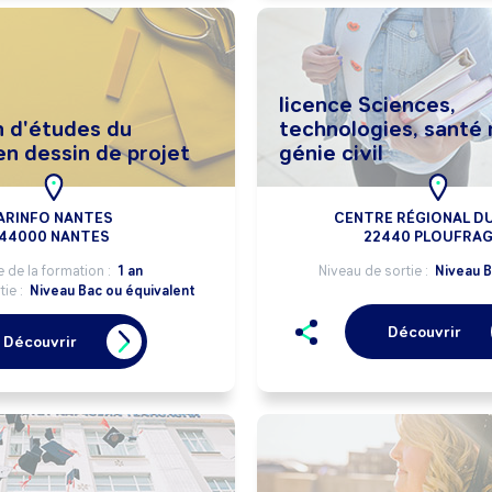
licence Sciences,
n d'études du
technologies, santé
en dessin de projet
génie civil
ARINFO NANTES
CENTRE RÉGIONAL D
44000 NANTES
22440 PLOUFRA
 de la formation :
1 an
Niveau de sortie :
Niveau B
tie :
Niveau Bac ou équivalent
Découvrir
Découvrir