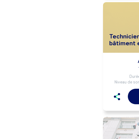
Technicie
bâtiment 
Durée
Niveau de sor