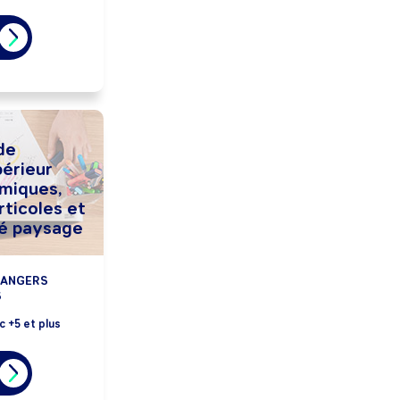
de
périeur
miques,
rticoles et
té paysage
 ANGERS
S
c +5 et plus