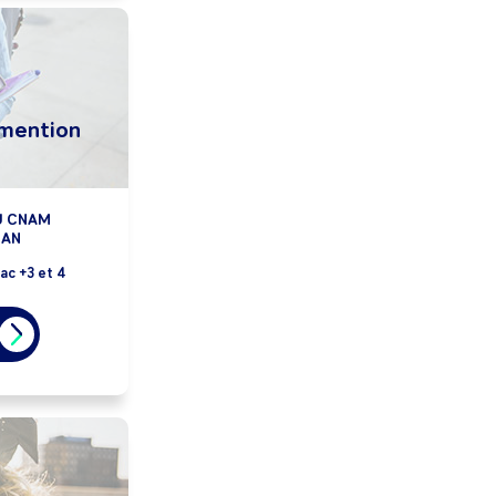
 mention
U CNAM
GAN
ac +3 et 4