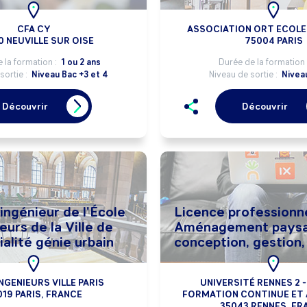
CFA CY
ASSOCIATION ORT ECOLE 
 NEUVILLE SUR OISE
75004 PARIS
 la formation :
1 ou 2 ans
Durée de la formation 
sortie :
Niveau Bac +3 et 4
Niveau de sortie :
Nivea
Découvrir
Découvrir
ingénieur de l'École
Licence professionne
eurs de la Ville de
Aménagement paysa
ialité génie urbain
conception, gestion,
NGENIEURS VILLE PARIS
UNIVERSITÉ RENNES 2 -
019 PARIS, FRANCE
FORMATION CONTINUE ET
35043 RENNES, FR