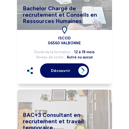
Bachelor Chargé de
recrutement et Conseils en
Ressources Humaines
ISCOD
06560 VALBONNE
Durée de la formation :
12 à 18 mois
Niveau de sortie :
Autre ou aucun
Découvrir
BAC+3 Consultant en
recrutement et travail
temporaire