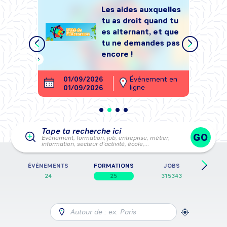
Les aides auxquelles
tu as droit quand tu
tégrer
es alternant, et que
, sans
tu ne demandes pas
encore !
ment en
01/09/2026
Événement en
26
ligne
01/09/2026
28
Tape ta recherche ici
GO
Événement, formation, job, entreprise, métier,
information, secteur d’activité, école,…
E
ÉVÉNEMENTS
FORMATIONS
JOBS
FICH
24
25
315343
Autour de : ex. Paris