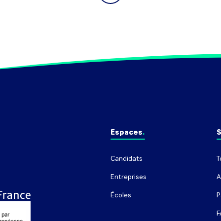
Espaces
S
Candidats
T
Entreprises
A
Écoles
P
F