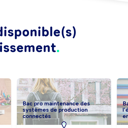
isponible(s)
lissement
Bac pro maintenance des
B
systèmes de production
l'
connectés
e