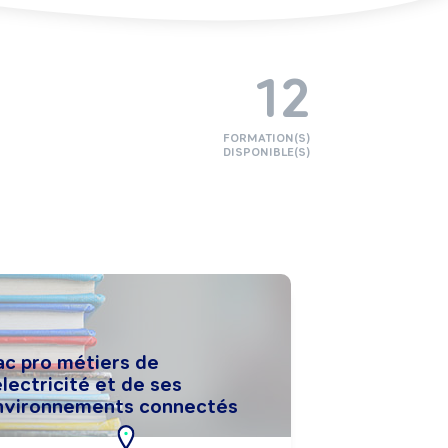
12
FORMATION(S)
DISPONIBLE(S)
ac pro métiers de
électricité et de ses
nvironnements connectés