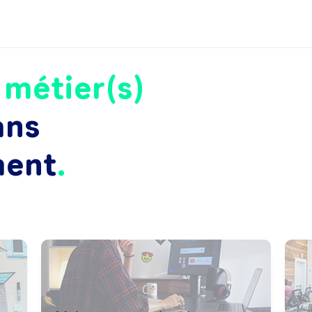
e
métier(s)
ans
ment