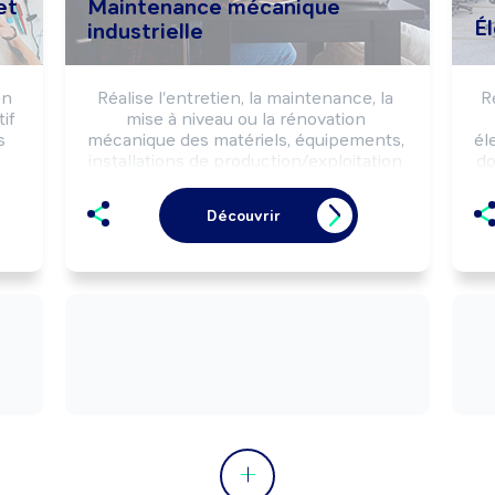
et
Maintenance mécanique
Él
industrielle
n 
Réalise l'entretien, la maintenance, la 
R
f 
mise à niveau ou la rénovation 
 
mécanique des matériels, équipements, 
él
installations de production/exploitation 
do
industrielles, selon les règles de 
sécurité et les impératifs de production 
Découvrir
(délais, qualité, ...).

Peut coordonner une équipe.
(