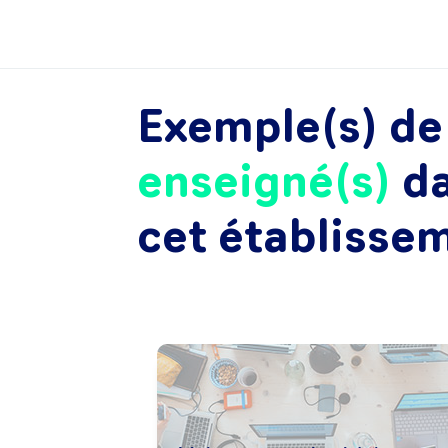
Exemple(s) d
enseigné(s)
d
cet établisse