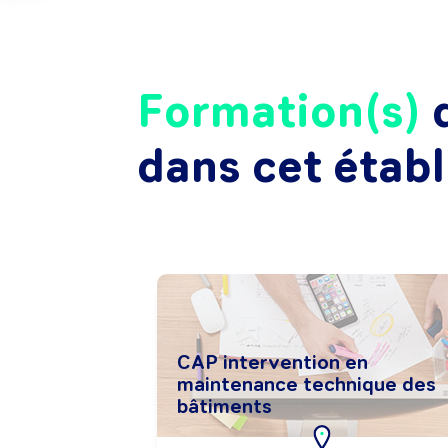
Formation(s)
d
dans cet étab
CAP intervention en
maintenance technique des
bâtiments