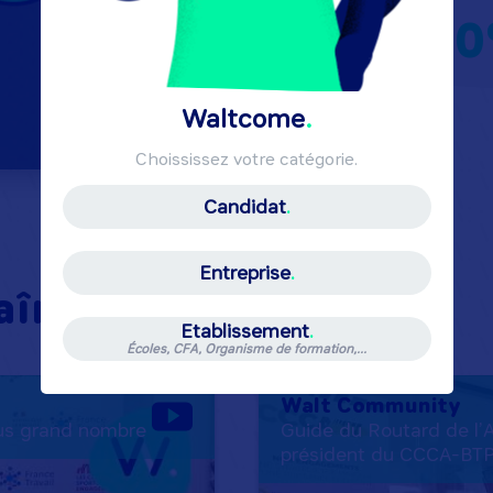
100
Waltcome
Choississez votre catégorie.
Candidat
Entreprise
aîne YouTube
Etablissement
Écoles, CFA, Organisme de formation,...
Walt Community
lus grand nombre
Guide du Routard de l’A
président du CCCA-BT