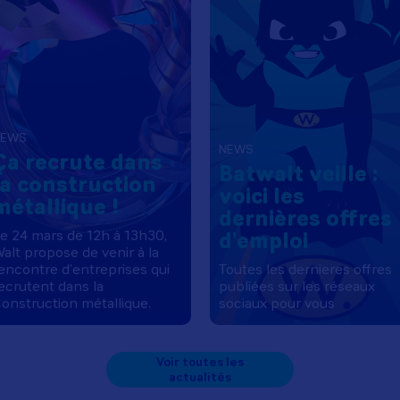
NEWS
NEWS
Ça recrute dans
Batwalt veille :
la construction
voici les
métallique !
dernières offres
e 24 mars de 12h à 13h30,
d'emploi
alt propose de venir à la
encontre d’entreprises qui
Toutes les dernieres offres
ecrutent dans la
publiées sur les réseaux
onstruction métallique.
sociaux pour vous
Voir toutes les
actualités