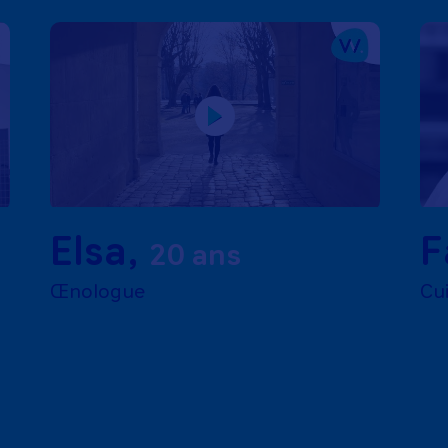
Elsa
,
F
20 ans
Œnologue
Cui