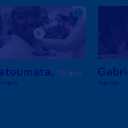
atoumata
,
Gabri
19 ans
sinière
Tapissier