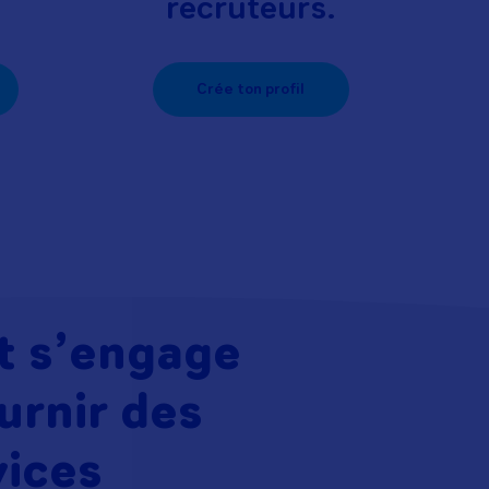
recruteurs.
Crée ton profil
t s’engage
urnir des
vices