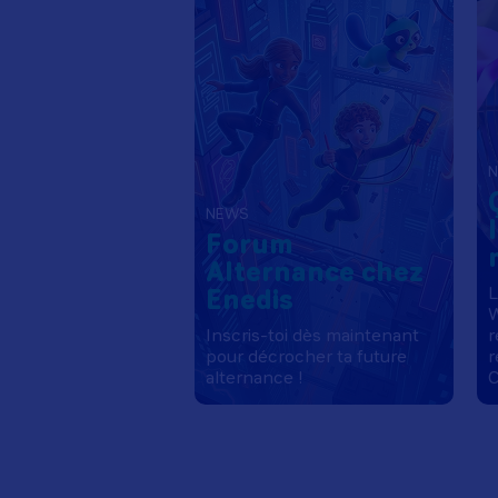
NEWS
Forum
Alternance chez
Enedis
L
W
Inscris-toi dès maintenant
r
pour décrocher ta future
r
alternance !
C