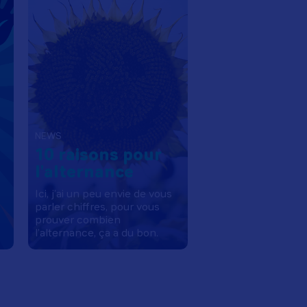
NEWS
10 raisons pour
l'alternance
Ici, j’ai un peu envie de vous
parler chiffres, pour vous
prouver combien
l’alternance, ça a du bon.