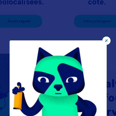
éolocalisées.
côté.
Accès rapide
Infos pratiques
Wal
à fo
ser