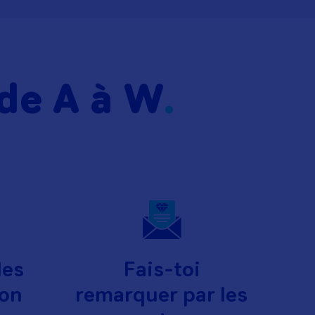
 de A à W
les
Fais-toi
ton
remarquer par les