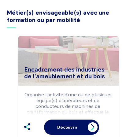
Métier(s) envisageable(s) avec une
formation ou par mobilité
Encadrement des industries
de l'ameublement et du bois
Organise l'activité d'une ou de plusieurs 
équipe(s) d'opérateurs et de 
conducteurs de machines de 
transformation du bois et effectue le 
suivi de la fabrication selon les règles 
de sécurité et les impératifs de 
Découvrir
production (quantités, délais, qualité, ...).

Peut contribuer à la mise en place 