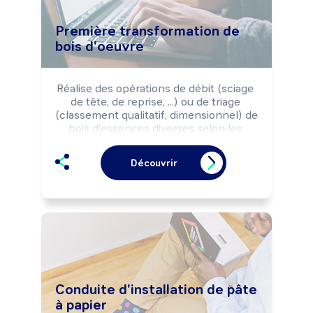
niveau des machines et équipements.

Peut coordonner une équipe.
Première transformation de
bois d'oeuvre
Réalise des opérations de débit (sciage 
de tête, de reprise, ...) ou de triage 
(classement qualitatif, dimensionnel) de 
bois d'essences diverses selon les 
règles de sécurité et les impératifs de 
production (optimisation des découpes, 
Découvrir
qualité, coûts, délais, ...).

Peut effectuer des opérations de 
valorisation (traitement, séchage, 
délignage, tronçonnage, corroyage, ...) 
et de stockage du bois débité.

Peut coordonner une équipe.
Conduite d'installation de pâte
à papier