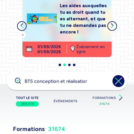
Les aides auxquelles
tu as droit quand tu
tégrer
es alternant, et que
, sans
tu ne demandes pas
encore !
ment en
01/09/2026
Événement en
26
ligne
01/09/2026
28
Tape ta recherche ici
Événement, formation, job,
entreprise, métier, information,
secteur d’activité, école,…
TOUT LE SITE
FORMATIONS
ÉVÉNEMENTS
289374
31674
Formations
31674