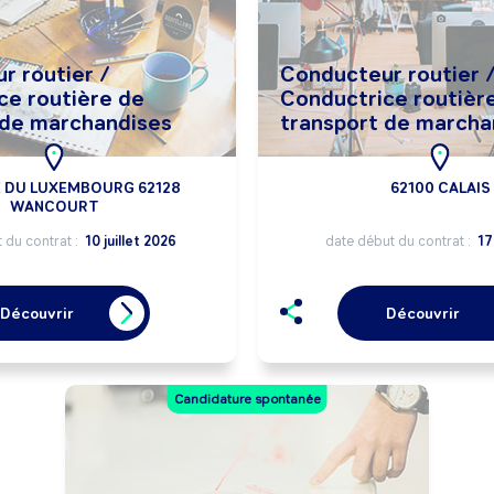
r routier /
Conducteur routier 
ce routière de
Conductrice routièr
 de marchandises
transport de marcha
E DU LUXEMBOURG 62128
62100 CALAIS
WANCOURT
 du contrat :
10 juillet 2026
date début du contrat :
17
Découvrir
Découvrir
Candidature spontanée