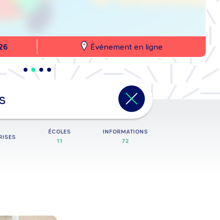
26
Événement en ligne
 école,…
ÉCOLES
INFORMATIONS
RISES
11
72