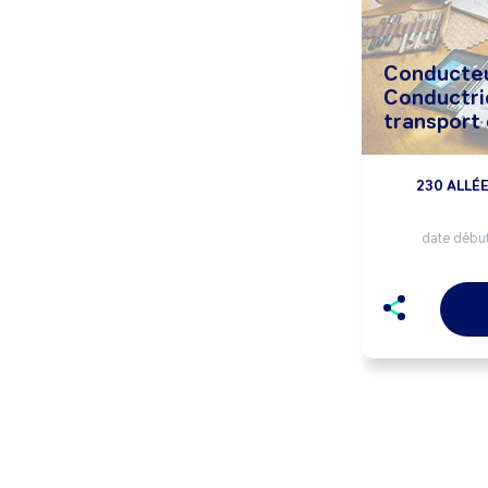
Conducteu
Conductri
transport
230 ALLÉ
date début