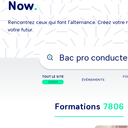
Now
Rencontrez ceux qui font l’alternance. Créez votre 
25/08/2026
•
25/08/2026
Événeme
votre futur.
Tape ta recherche ici
Événement, formation, job, 
TOUT LE SITE
FO
ÉVÉNEMENTS
25555
Formations
7806