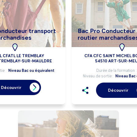
onducteur transport
Bac Pro Conducteur 
archandises
routier marchandise
L CFATL LE TREMBLAY
CFA CFC SAINT MICHEL B
 TREMBLAY-SUR-MAULDRE
54510 ART-SUR-ME
tie :
Niveau Bac ou équivalent
Durée de la formation 
Niveau de sortie :
Niveau Bac 
Découvrir
Découvrir