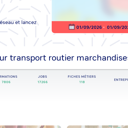
réseau et lancez
nt en ligne
01/09/2026
•
01/09/20
entreprise, métier, information, secteur d’activité,
RMATIONS
JOBS
FICHES MÉTIERS
ENTREP
7806
17266
118