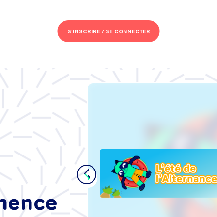
S'INSCRIRE /
SE CONNECTER
s de
se :
t'intégrer
ance, sans
mmence