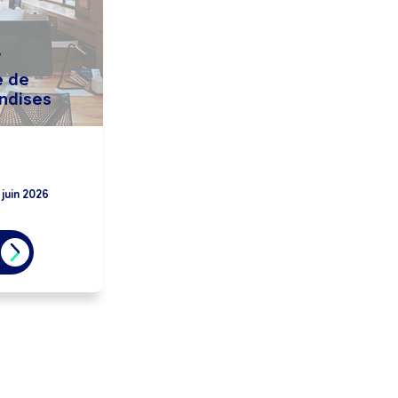
/
e de
ndises
 juin 2026