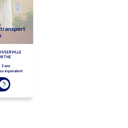
transport
s
OSSERVILLE
URTHE
:
3 ans
ou équivalent