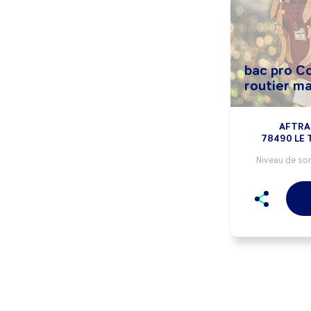
bac pro C
routier m
AFTRA
78490 LE
Niveau de sor