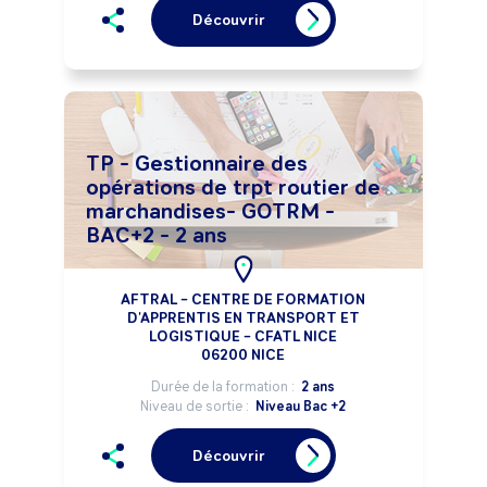
Découvrir
TP - Gestionnaire des
opérations de trpt routier de
marchandises- GOTRM -
BAC+2 - 2 ans
AFTRAL – CENTRE DE FORMATION
D'APPRENTIS EN TRANSPORT ET
LOGISTIQUE – CFATL NICE
06200 NICE
Durée de la formation :
2 ans
Niveau de sortie :
Niveau Bac +2
Découvrir