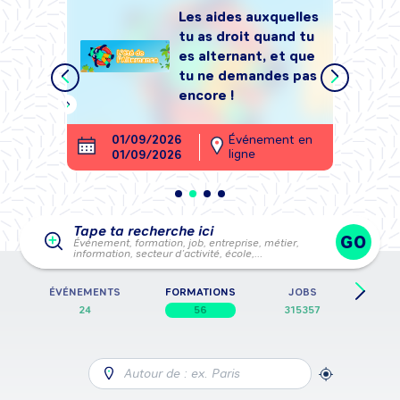
Les aides auxquelles
tu as droit quand tu
tégrer
es alternant, et que
, sans
tu ne demandes pas
encore !
ment en
01/09/2026
Événement en
26
ligne
01/09/2026
28
Tape ta recherche ici
GO
Événement, formation, job, entreprise, métier,
information, secteur d’activité, école,…
E
ÉVÉNEMENTS
FORMATIONS
JOBS
FICH
24
56
315357
Autour de : ex. Paris