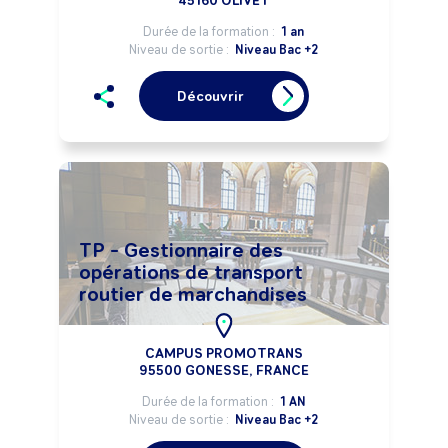
45160 OLIVET
Durée de la formation :
1 an
Niveau de sortie :
Niveau Bac +2
Découvrir
TP - Gestionnaire des
opérations de transport
routier de marchandises
CAMPUS PROMOTRANS
95500 GONESSE, FRANCE
Durée de la formation :
1 AN
Niveau de sortie :
Niveau Bac +2