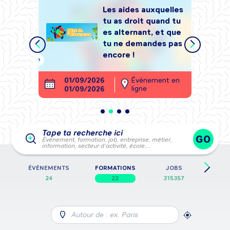
Les aides auxquelles
tu as droit quand tu
tégrer
es alternant, et que
, sans
tu ne demandes pas
encore !
ment en
01/09/2026
Événement en
26
ligne
01/09/2026
28
Tape ta recherche ici
GO
Événement, formation, job, entreprise, métier,
information, secteur d’activité, école,…
E
ÉVÉNEMENTS
FORMATIONS
JOBS
FICH
24
22
315357
Autour de : ex. Paris