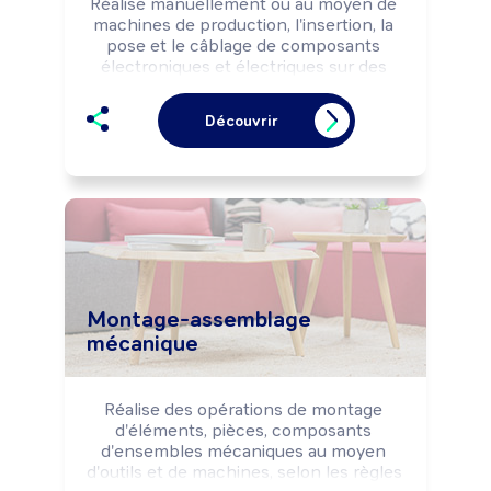
Réalise manuellement ou au moyen de 
machines de production, l'insertion, la 
pose et le câblage de composants 
électroniques et électriques sur des 
cartes électroniques, circuits imprimés, 
châssis, ... selon les règles de sécurité 
Découvrir
et la réglementation.

Peut effectuer des contrôles de 
fonctionnement à l'aide d'instruments 
(bancs d'essais, multimètres, ...).

Peut insérer un sous-ensemble dans 
un boîtier ou procéder à l'assemblage 
de tout ou partie du matériel ou de 
l'appareil.

Peut coordonner une équipe.
Montage-assemblage
mécanique
Réalise des opérations de montage 
d'éléments, pièces, composants 
d'ensembles mécaniques au moyen 
d'outils et de machines, selon les règles 