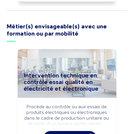
production et les normes d'hygiène et 
de sécurité. Peut alimenter une 
machine, réaliser des opérations de 
finition des produits, les étiqueter et les 
Métier(s) envisageable(s) avec une
contrôler à la livraison. Peut coordonner 
formation ou par mobilité
une équipe.
Intervention technique en
contrôle essai qualité en
électricité et électronique
Procède au contrôle ou aux essais de 
produits électriques ou électroniques 
dans le cadre de production unitaire ou 
de série, d'un service après-vente, ... 
selon les règles de sécurité et les 