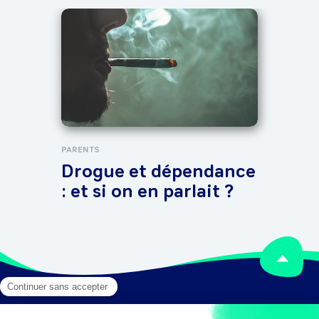
TOUT 
Cy
Mes
viv
ave
PARENTS
Drogue et dépendance
: et si on en parlait ?