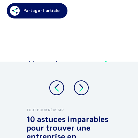
Partager l’article
Vous aimerez
aussi
.
TOUT POUR RÉUSSIR
TOUT 
10 astuces imparables
Co
pour trouver une
de
entreprise en
MO