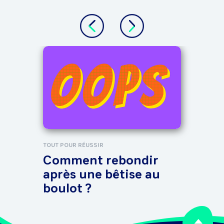
TOUT 
Jeu
SOS
quo
TOUT POUR RÉUSSIR
Comment rebondir
après une bêtise au
boulot ?