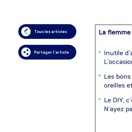
La flemme de
Tous les articles
Inutile d
Partager l’article
L’occasio
Les bons
oreilles e
Le DIY, c
N’ayez pa