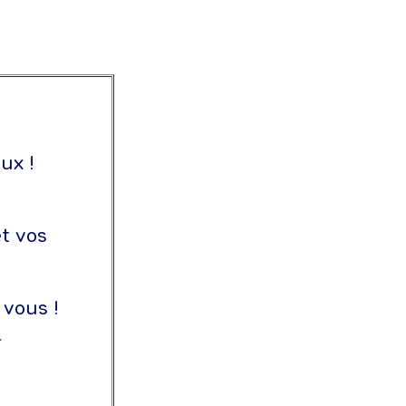
ux !
t vos
 vous !
