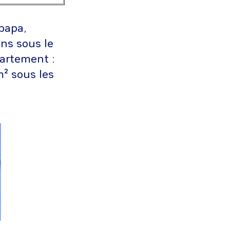
papa,
ons sous le
partement :
² sous les
!