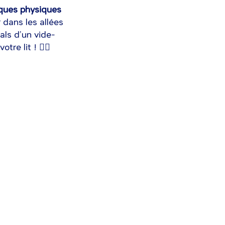
iques physiques
 dans les allées
als d’un vide-
e lit ! 🕵️‍♂️