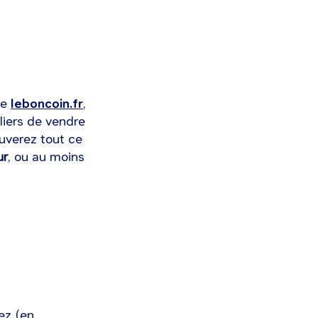
me
leboncoin.fr
,
uliers de vendre
uverez tout ce
ur
, ou au moins
ez (en