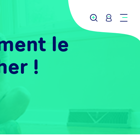
ment le
er !