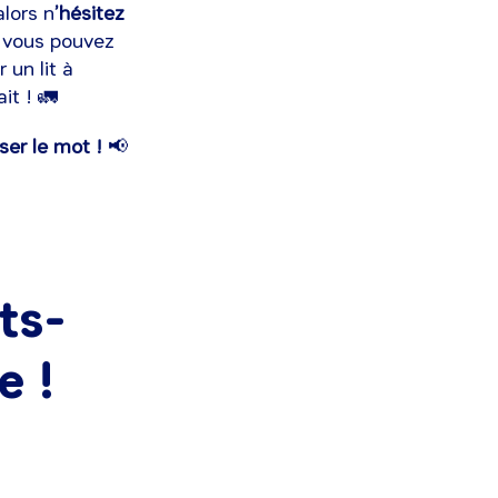
alors n
’hésitez
i vous pouvez
un lit à
it ! 🚛
ser le mot !
📢
ts-
e !