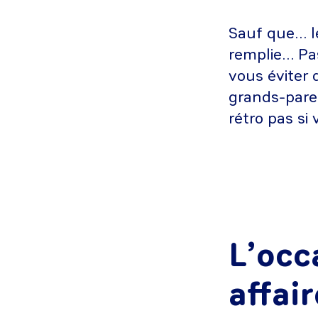
Sauf que… le
remplie… Pa
vous éviter 
grands-pare
rétro pas si
L’occ
affai