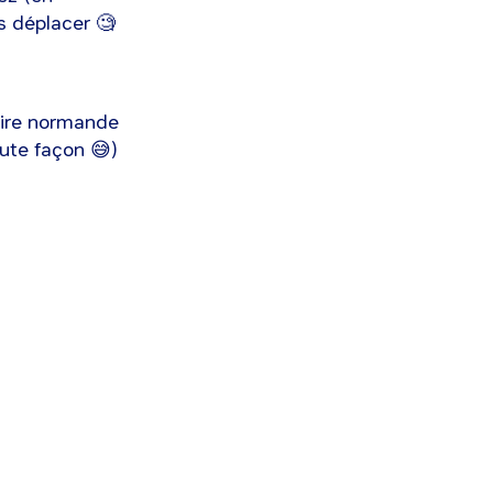
 déplacer 🧐
oire normande
oute façon 😅)