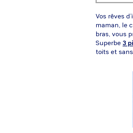
Vos rêves d’
maman, le chi
bras, vous p
Superbe
3 p
toits et san