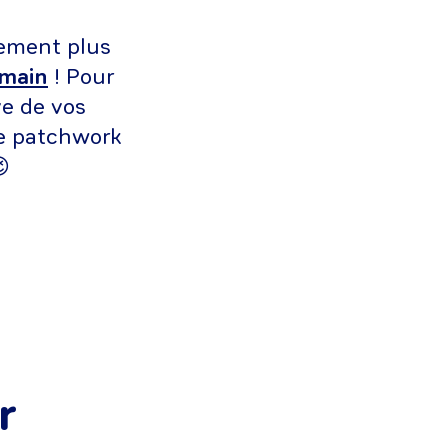
lement plus
 main
! Pour
ve de vos
pe patchwork

r