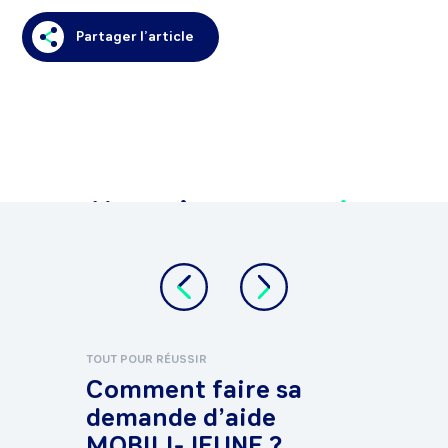
Partager l’article
Vous aimerez
aussi
.
TOUT POUR RÉUSSIR
TROUV
Comment faire sa
6 c
demande d’aide
pou
MOBILI-JEUNE ?
pou