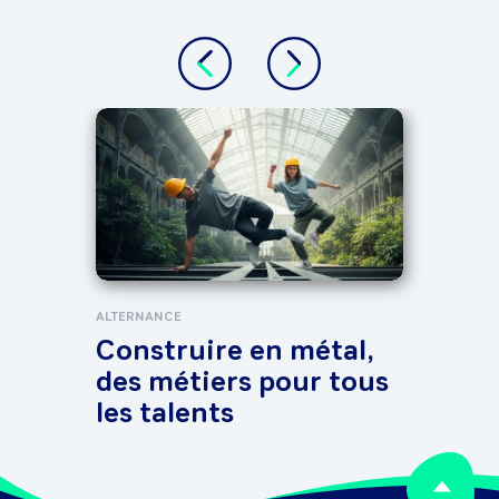
TOUT 
Tro
Tik
pos
ALTERNANCE
Construire en métal,
des métiers pour tous
les talents