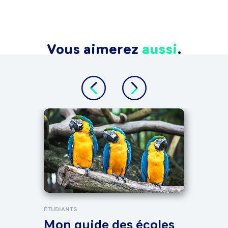
Vous aimerez
aussi
.
TOUT 
Sta
dis
?
ÉTUDIANTS
Mon guide des écoles