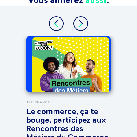
Vous aimerez
aussi
.
TOUT 
La
sta
ALTERNANCE
Le commerce, ça te
bouge, participez aux
Rencontres des