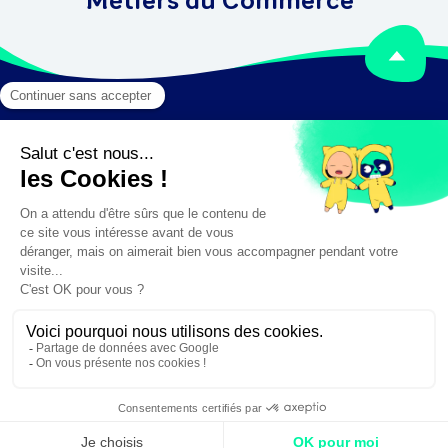
Métiers du Commerce
Mentions légales
Crédits
✕
Besoin d'aide ?
Création :
DAJM.fr