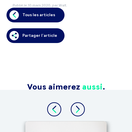
Publié le
10 mars 2020
, par Walt.
Tous les articles
Partager l’article
Vous aimerez
aussi
.
TOUT 