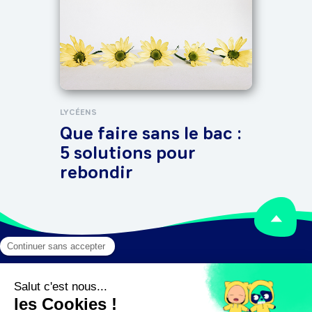
Peu
co
so
d’i
LYCÉENS
Que faire sans le bac :
5 solutions pour
rebondir
Mentions légales