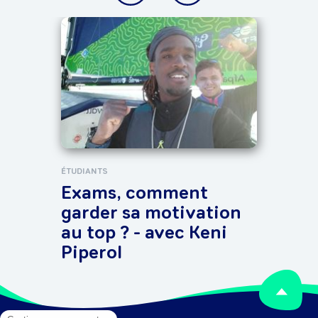
ÉTUDI
Les
d’a
cas
ÉTUDIANTS
Exams, comment
garder sa motivation
au top ? - avec Keni
Piperol