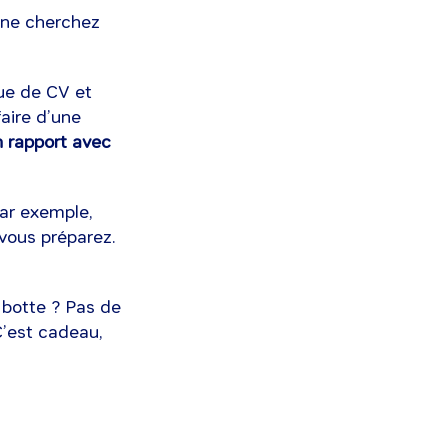
, ne cherchez
que de CV et
faire d’une
n rapport avec
ar exemple,
vous préparez.
 botte ? Pas de
C’est cadeau,