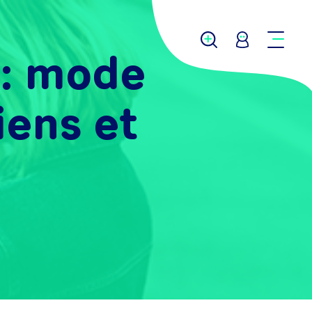
 : mode
iens et