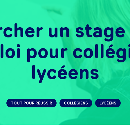
cher un stage
oi pour collég
lycéens
TOUT POUR RÉUSSIR
COLLÉGIENS
LYCÉENS