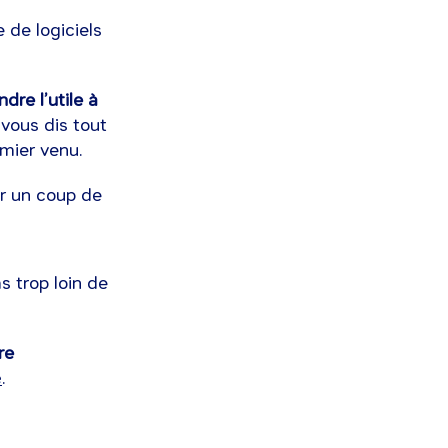
 de logiciels
dre l’utile à
 vous dis tout
remier venu.
er un coup de
s trop loin de
re
e
.