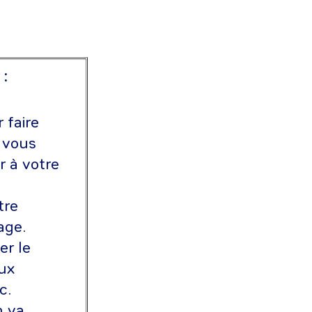
 :
 faire
e vous
r à votre
tre
age.
r le
aux
c.
n va