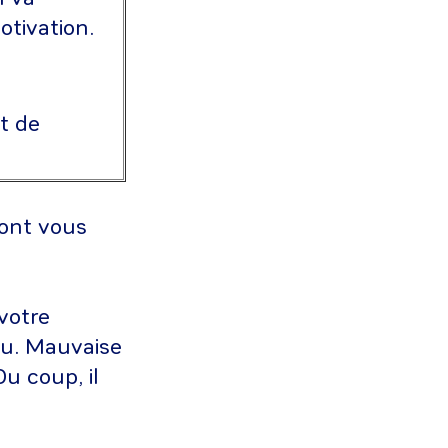
tivation.
t de
dont vous
 votre
au. Mauvaise
u coup, il