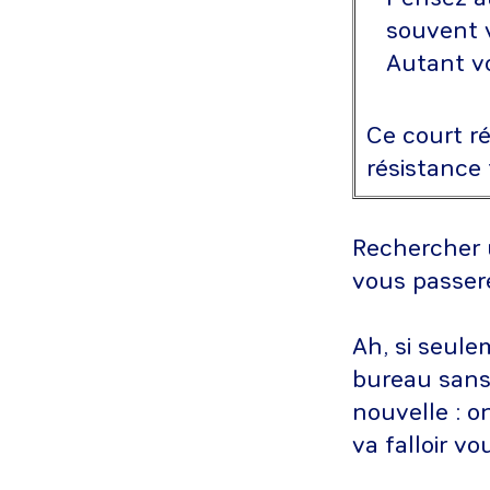
souvent 
Autant vo
Ce court r
résistance 
Rechercher u
vous passer
Ah, si seule
bureau sans 
nouvelle : o
va falloir vo