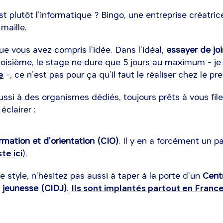
t plutôt l’informatique ? Bingo, une entreprise créatrice
 maille.
ue vous avez compris l’idée. Dans l’idéal,
essayer de join
troisième, le stage ne dure que 5 jours au maximum - je
e
-, ce n’est pas pour ça qu’il faut le réaliser chez le p
ussi à des organismes dédiés, toujours prêts à vous fil
éclairer :
rmation et d’orientation (CIO)
. Il y en a forcément un pa
ste ici
).
style, n’hésitez pas aussi à taper à la porte d’un
Cent
n jeunesse (CIDJ)
.
Ils sont implantés partout en Franc