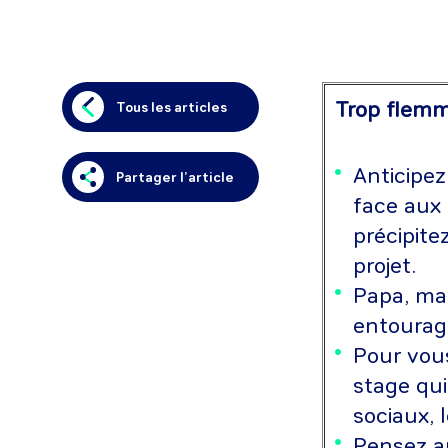
Trop flemma
Tous les articles
Anticipe
Partager l’article
face aux 
précipite
projet.
Papa, mam
entourage
Pour vou
stage qui
sociaux, l
Pensez au