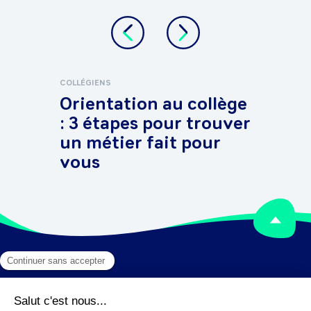
COLLÉGIENS
LYCÉE
Orientation au collège
Que
: 3 étapes pour trouver
5 s
un métier fait pour
re
vous
Mentions légales