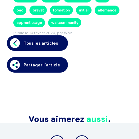
bac
brevet
formation
initial
alternance
apprentissage
waltcommunity
Publié le
10 février 2020
, par Walt.
Tous les articles
Partager l’article
Vous aimerez
aussi
.