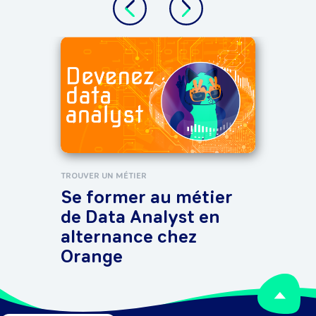
TROUV
Hig
tec
mét
TROUVER UN MÉTIER
Se former au métier
de Data Analyst en
alternance chez
Orange