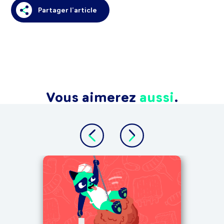
Partager l’article
Vous aimerez
aussi
.
TROUV
Mod
pa