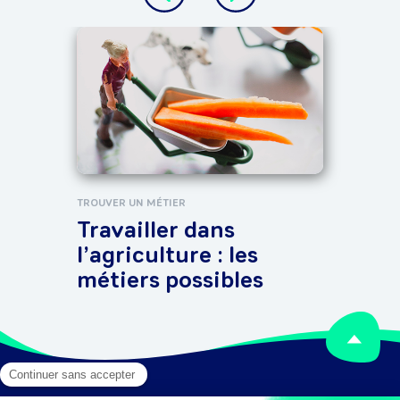
ALTER
Tra
pap
sur
TROUVER UN MÉTIER
Travailler dans
l’agriculture : les
métiers possibles