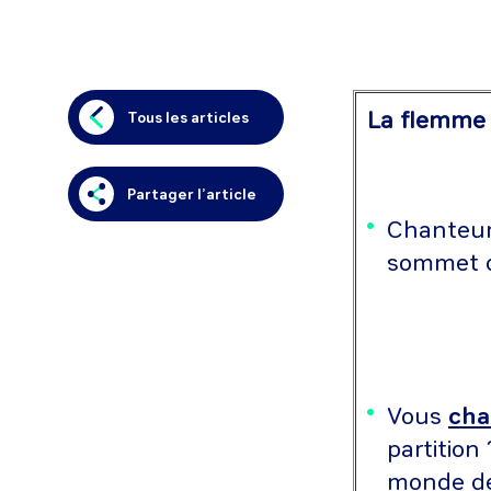
La flemme de
Tous les articles
Partager l’article
Chanteur,
sommet de
Vous
cha
partition
monde de