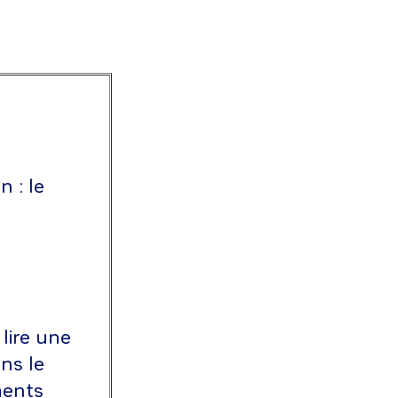
n : le
lire une
ns le
ments