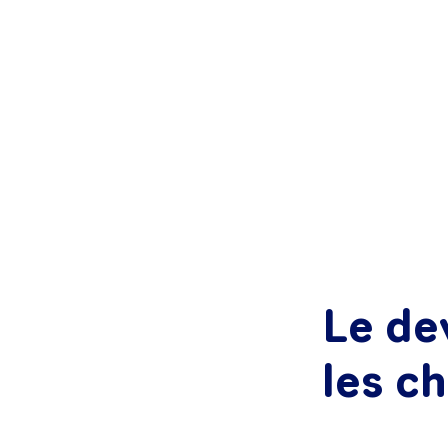
Le de
les c