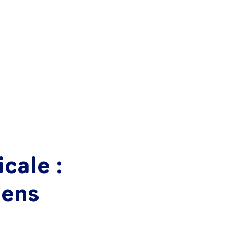
cale :
iens