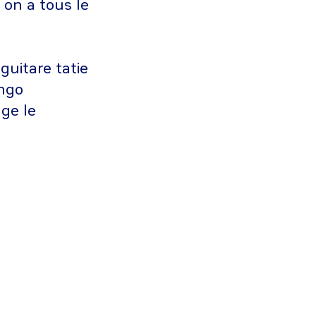
 on a tous le
uitare tatie
ingo
age le