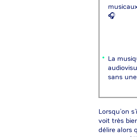
musicaux,
🎧
La musiqu
audiovisu
sans une
Lorsqu’on s’
voit très bi
délire alors