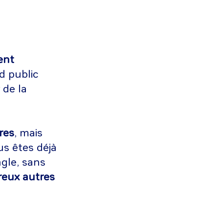
ent
d public
 de la
res
, mais
us êtes déjà
ngle, sans
reux autres