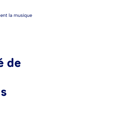
nent la musique
é de
ns